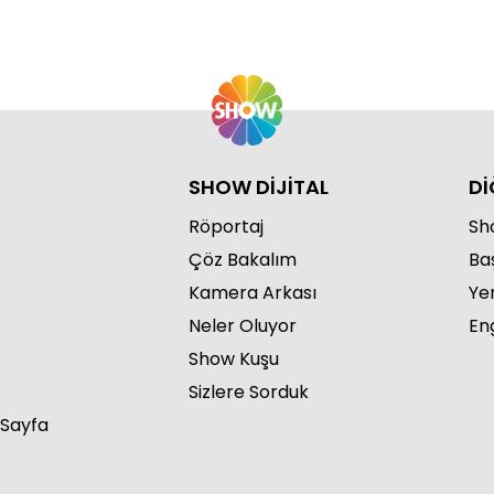
Za
Ka
SHOW DİJİTAL
Dİ
Röportaj
Sho
Çöz Bakalım
Ba
Za
Ka
Kamera Arkası
Ye
Neler Oluyor
Eng
Show Kuşu
Sizlere Sorduk
 Sayfa