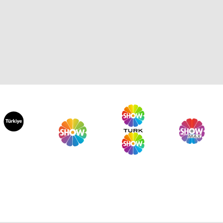
hide Yetiş ve Mustafa
rataş'la 146. Bölüm
hide Yetiş ve Mustafa
rataş'la 145. Bölüm