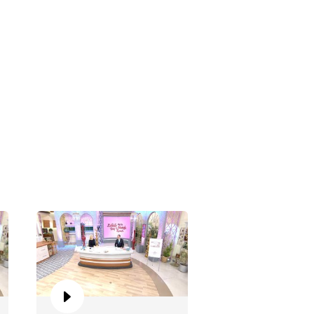
hide Yetiş ve Mustafa
rataş'la 153. Bölüm
hide Yetiş ve Mustafa
rataş'la 152. Bölüm