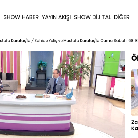
R
SHOW HABER
YAYIN AKIŞI
SHOW DİJİTAL
DİĞER
stafa Karataş'la
/
Zahide Yetiş ve Mustafa Karataş'la Cuma Sabahı 68. 
Ö
Za
Ka