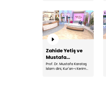
Muhammed ile ...
Zahide Yetiş ve
Mustafa
Karataş'la 148.
Prof. Dr. Mustafa Karataş
İslam dini, Kur'an-ı Kerim
Bölüm
ve Peygamberimiz Hz.
Muhammed ile ...