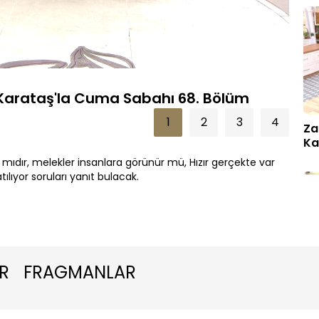
Oynatma
1080P
Hızı
 Karataş'la Cuma Sabahı 68. Bölüm
1
2
3
4
Za
Ka
ıdır, melekler insanlara görünür mü, Hızır gerçekte var
atılıyor soruları yanıt bulacak.
R
FRAGMANLAR
Za
Ka