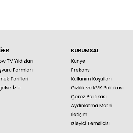
hide Yetiş ve Mustafa
rataş'la 148. Bölüm
ĞER
KURUMSAL
w TV Yıldızları
Künye
şvuru Formları
Frekans
hide Yetiş ve Mustafa
rataş'la 147. Bölüm
mek Tarifleri
Kullanım Koşulları
elsiz İzle
Gizlilik ve KVK Politikası
Çerez Politikası
Aydınlatma Metni
İletişim
İzleyici Temsilcisi