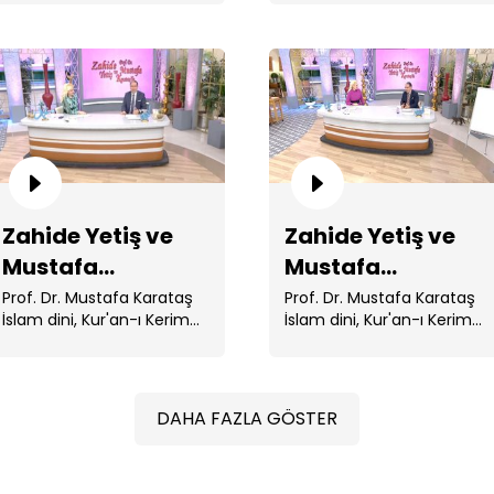
Muhammed ile ...
Muhammed ile ...
Ka
Zahide Yetiş ve
Zahide Yetiş ve
Za
Mustafa
Mustafa
Ka
Karataş'la 147.
Karataş'la 146.
Prof. Dr. Mustafa Karataş
Prof. Dr. Mustafa Karataş
İslam dini, Kur'an-ı Kerim
İslam dini, Kur'an-ı Kerim
Bölüm
Bölüm
ve Peygamberimiz Hz.
ve Peygamberimiz Hz.
Muhammed ile ...
Muhammed ile ...
DAHA FAZLA GÖSTER