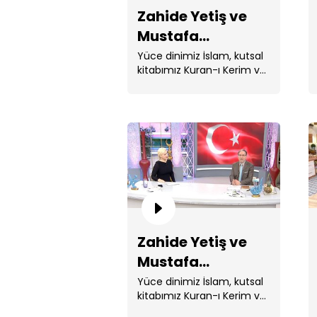
Zahide Yetiş ve
Mustafa
Karataş'la 156.
Yüce dinimiz İslam, kutsal
kitabımız Kuran-ı Kerim ve
Bölüm
Peygamberimiz Hz.
Muhammed ile ...
Zahide Yetiş ve
Mustafa
Karataş'la 152.
Yüce dinimiz İslam, kutsal
kitabımız Kuran-ı Kerim ve
Bölüm
Peygamberimiz Hz.