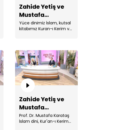
Zahide Yetiş ve
Mustafa
Karataş'la 153.
Yüce dinimiz İslam, kutsal
kitabımız Kuran-ı Kerim ve
Bölüm
Peygamberimiz Hz.
Muhammed ile ...
hide Yetiş ve Mustafa
rataş'la 151. Bölüm
Zahide Yetiş ve
Mustafa
Karataş'la 149.
Prof. Dr. Mustafa Karataş
İslam dini, Kur'an-ı Kerim
Bölüm
ve Peygamberimiz Hz.
hide Yetiş ve Mustafa