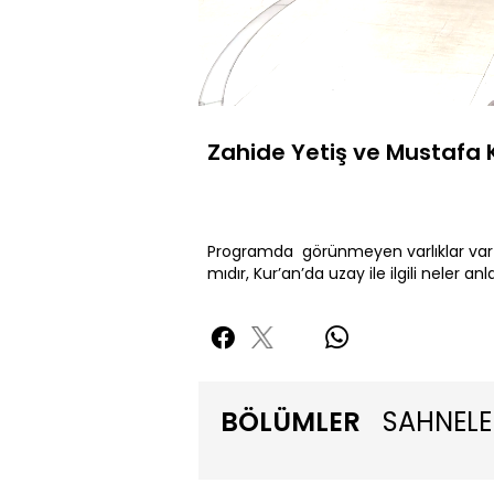
Yüklendi
:
2.54%
Sesi
Aç
Zahide Yetiş ve Mustafa
Programda görünmeyen varlıklar var m
mıdır, Kur’an’da uzay ile ilgili neler anl
BÖLÜMLER
SAHNELE