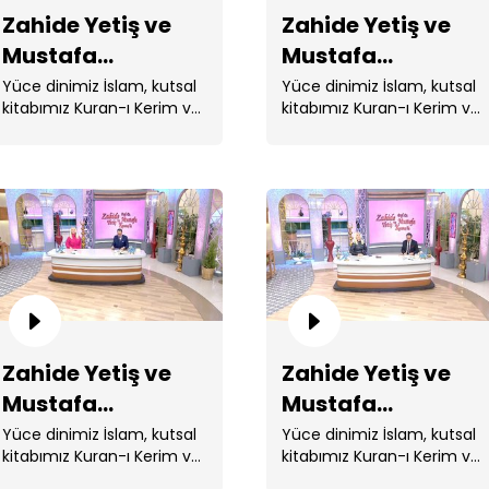
Zahide Yetiş ve
Zahide Yetiş ve
Mustafa
Mustafa
Karataş'la 155.
Karataş'la 154.
Yüce dinimiz İslam, kutsal
Yüce dinimiz İslam, kutsal
kitabımız Kuran-ı Kerim ve
kitabımız Kuran-ı Kerim ve
Bölüm
Bölüm
Peygamberimiz Hz.
Peygamberimiz Hz.
Muhammed ile ...
Muhammed ile ...
Za
Ka
Zahide Yetiş ve
Zahide Yetiş ve
Mustafa
Mustafa
Karataş'la 151.
Karataş'la 150.
Yüce dinimiz İslam, kutsal
Yüce dinimiz İslam, kutsal
kitabımız Kuran-ı Kerim ve
kitabımız Kuran-ı Kerim ve
Bölüm
Bölüm
Peygamberimiz Hz.
Peygamberimiz Hz.
Za