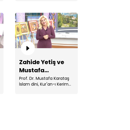
Muhammed ile ...
rataş'la 150. Bölüm
Zahide Yetiş ve
hide Yetiş ve Mustafa
Mustafa
rataş'la 149. Bölüm
Karataş'la 145.
Prof. Dr. Mustafa Karataş
İslam dini, Kur'an-ı Kerim
Bölüm
ve Peygamberimiz Hz.
Muhammed ile ...