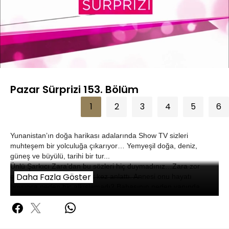
Yüklendi
:
5.98%
Sesi
Oynatma
360P
Aç
Hızı
Pazar Sürprizi 153. Bölüm
1
2
3
4
5
6
Yunanistan’ın doğa harikası adalarında Show TV sizleri
muhteşem bir yolculuğa çıkarıyor… Yemyeşil doğa, deniz,
güneş ve büyülü, tarihi bir tur...
Ünlü Şarkıcı Zara’dan bu sözleri hiç duymadınız…Zara zor
Daha Fazla Göster
geçen çocukluk yıllarını ilk kez anlattı. Annesi onu hayatı
boyunca neden hiç alkışlamadı? Babasının neden yanında
olmadı? Zara ile çok özel röportaj Pazar Sürprizi'nde.