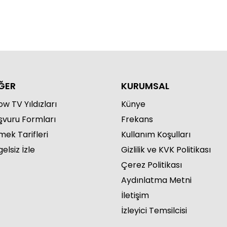
zar Sürprizi 650. Bölüm
ĞER
KURUMSAL
w TV Yıldızları
Künye
şvuru Formları
Frekans
mek Tarifleri
Kullanım Koşulları
zar Sürprizi 649. Bölüm
elsiz İzle
Gizlilik ve KVK Politikası
Çerez Politikası
Aydınlatma Metni
İletişim
İzleyici Temsilcisi