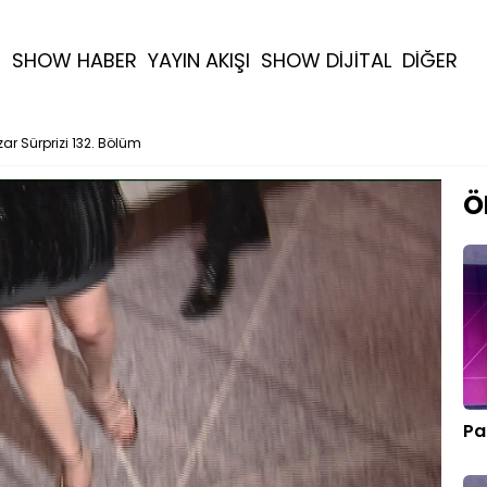
R
SHOW HABER
YAYIN AKIŞI
SHOW DİJİTAL
DİĞER
ar Sürprizi 132. Bölüm
Ö
Pa