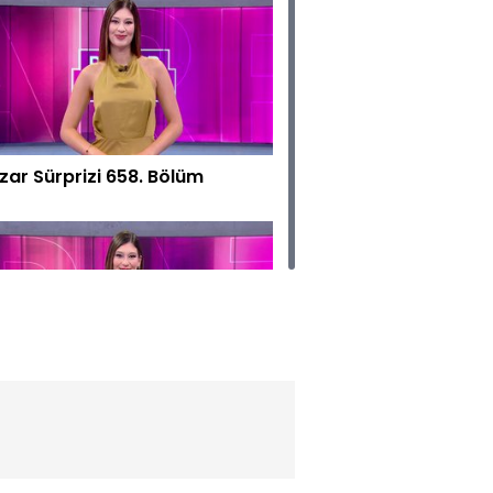
zar Sürprizi 658. Bölüm
zar Sürprizi 657. Bölüm