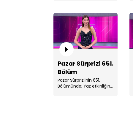
Pazar Sürprizi 651.
Bölüm
Pazar Sürprizi'nin 651.
Bölümünde; Yaz etkinliğine
katılan ...