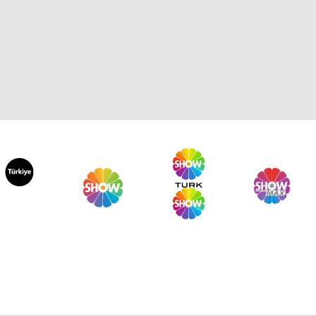
zar Sürprizi 648. Bölüm
zar Sürprizi 647. Bölüm