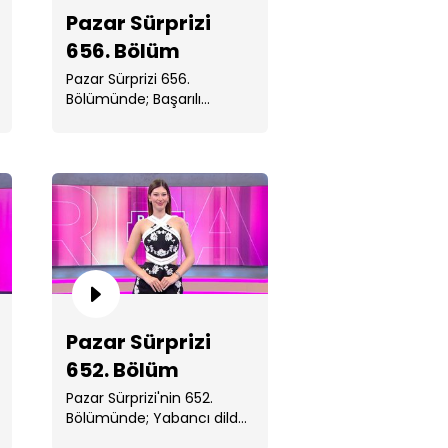
Pazar Sürprizi
656. Bölüm
Pazar Sürprizi 656.
Bölümünde; Başarılı
zar Sürprizi 654. Bölüm
oyuncu Ekin Koç'un ...
zar Sürprizi 653. Bölüm
Pazar Sürprizi
652. Bölüm
Pazar Sürprizi'nin 652.
Bölümünde; Yabancı dilde
eğitim veren bir ...