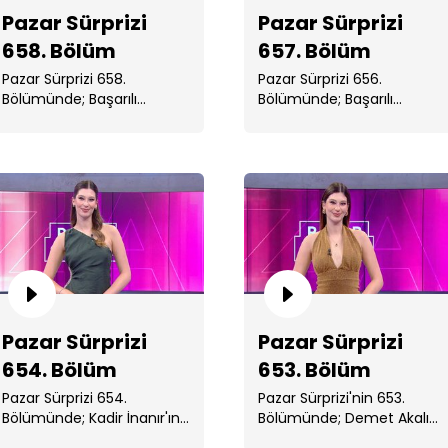
Pazar Sürprizi
Pazar Sürprizi
658. Bölüm
657. Bölüm
Pazar Sürprizi 658.
Pazar Sürprizi 656.
Bölümünde; Başarılı
Bölümünde; Başarılı
Pa
oyuncu Feyyaz
oyuncu Hayal
Şerifoğlu'nun ...
Köseoğlun'un ...
Pa
Pazar Sürprizi
Pazar Sürprizi
654. Bölüm
653. Bölüm
Pazar Sürprizi 654.
Pazar Sürprizi'nin 653.
Bölümünde; Kadir İnanır'ın
Bölümünde; Demet Akalın
vefatı sevenlerini hüzne
ve Sefo Bodrum'da ...