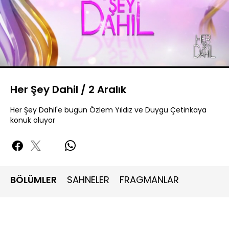
Yüklendi
:
1.44%
Sesi
Oynatma
Aç
Hızı
Her Şey Dahil / 2 Aralık
Her Şey Dahil'e bugün Özlem Yıldız ve Duygu Çetinkaya
konuk oluyor
BÖLÜMLER
SAHNELER
FRAGMANLAR