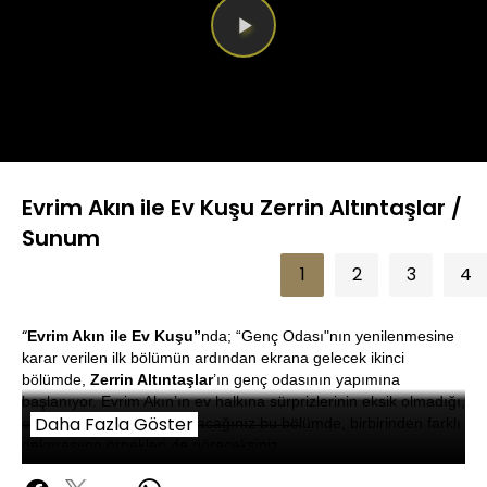
Videoyu
Oynat
Evrim Akın ile Ev Kuşu Zerrin Altıntaşlar /
Sunum
1
2
3
4
“
Evrim Akın ile Ev Kuşu”
nda; “Genç Odası"nın yenilenmesine
karar verilen ilk bölümün ardından ekrana gelecek ikinci
bölümde,
Zerrin Altıntaşlar
’ın genç odasının yapımına
başlanıyor. Evrim Akın’ın ev halkına sürprizlerinin eksik olmadığı,
Daha Fazla Göster
eğlenceli anlarına şahit olacağınız bu bölümde, birbirinden farklı
dekorasyon örnekleri de göreceksiniz.