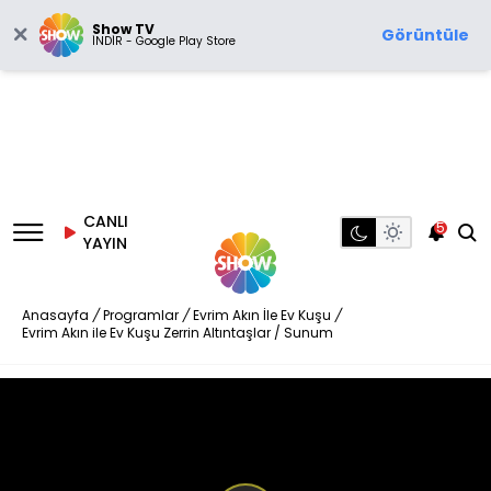
Show TV
Görüntüle
İNDİR - Google Play Store
CANLI
5
YAYIN
Anasayfa
/
Programlar
/
Evrim Akın İle Ev Kuşu
/
Evrim Akın ile Ev Kuşu Zerrin Altıntaşlar / Sunum