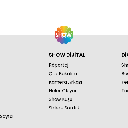
Di
Va
SHOW DİJİTAL
Dİ
Röportaj
Sho
Di
Çöz Bakalım
Ba
Va
Kamera Arkası
Ye
Neler Oluyor
Eng
Show Kuşu
Sizlere Sorduk
 Sayfa