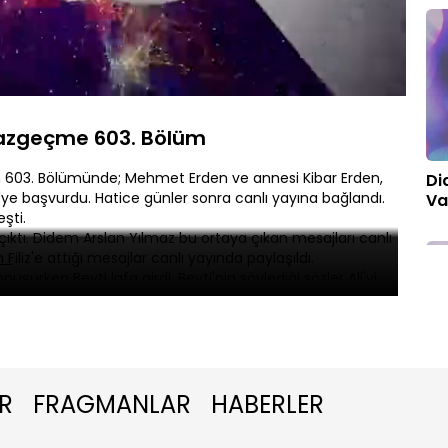
Oynatma
Hızı
Vazgeçme 603. Bölüm
 603. Bölümünde; Mehmet Erden ve annesi Kibar Erden,
Di
ye başvurdu. Hatice günler sonra canlı yayına bağlandı.
Va
şti.
 çıktı. Didem Arslan Yılmaz bu ortaya çıkan mesajları canlı
iliz'e attığı mesajlar canlı yayında paylaşıldı.
nuşurken Beyti lafa girdi. Beyti'nin söylediği sözler Ali'yi
R
FRAGMANLAR
HABERLER
Di
Va