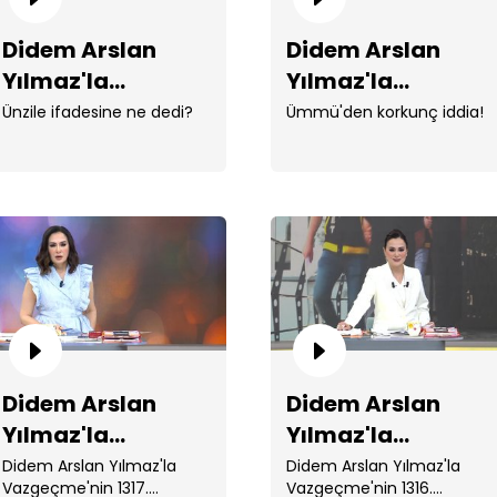
Didem Arslan
Didem Arslan
Yılmaz'la
Yılmaz'la
Vazgeçme 1321.
Vazgeçme 1320.
Ünzile ifadesine ne dedi?
Ümmü'den korkunç iddia!
Bölüm
Bölüm
Di
Va
Didem Arslan
Didem Arslan
Yılmaz'la
Yılmaz'la
Vazgeçme 1317.
Vazgeçme 1316.
Didem Arslan Yılmaz'la
Didem Arslan Yılmaz'la
Vazgeçme'nin 1317.
Vazgeçme'nin 1316.
Di