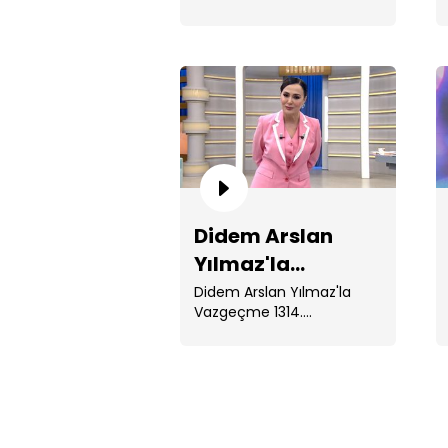
Bölüm
Didem Arslan
Yılmaz'la
Vazgeçme 1314.
Didem Arslan Yılmaz'la
Vazgeçme 1314.
Bölüm
Bölümünde; 15 yaşındaki
Ecrin kayıp. ...