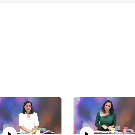
Di
Va
Di
Va