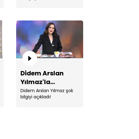
Bölüm
Bölümünde; 15 yaşındaki ...
zgeçme 1316. Bölüm
dem Arslan Yılmaz'la
Didem Arslan
zgeçme 1315. Bölüm
Yılmaz'la
Vazgeçme 1310.
Didem Arslan Yılmaz şok
bilgiyi açıkladı!
Bölüm