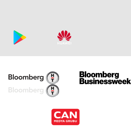
Di
Va
Di
Va