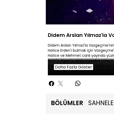
Yüklendi
:
0.38%
Sessiz
Didem Arslan Yılmaz'la 
Didem Arslan Yılmaz'la Vazgeçme'nin
Hatice Erden'i bulmak için Vazgeçme'
Hatice ve Mehmet canlı yayında yüzle
Bekir'in Figen'e attığı mesajlar ortaya
yayında gösterdi. Ardından Mehmet'in F
Daha Fazla Göster
Köyden Ali canlı yayına bağlandı. Ali ko
öfkelendirdi.
BÖLÜMLER
SAHNELE