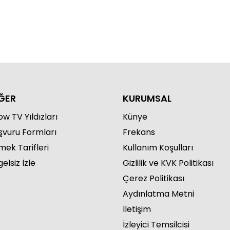
dem Arslan Yılmaz'la
zgeçme 1314. Bölüm
ĞER
KURUMSAL
w TV Yıldızları
Künye
dem Arslan Yılmaz'la
şvuru Formları
Frekans
zgeçme 1313. Bölüm
mek Tarifleri
Kullanım Koşulları
elsiz İzle
Gizlilik ve KVK Politikası
Çerez Politikası
Aydınlatma Metni
İletişim
İzleyici Temsilcisi