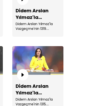
Didem Arslan
Yılmaz'la
Vazgeçme 1319.
Didem Arslan Yılmaz'la
Vazgeçme'nin 1319.
Bölüm
Bölümünde; 5 Haziran'da ...
dem Arslan Yılmaz'la
zgeçme 1317. Bölüm
Didem Arslan
Yılmaz'la
Vazgeçme 1315.
Didem Arslan Yılmaz'la
Vazgeçme'nin 1315.
dem Arslan Yılmaz'la