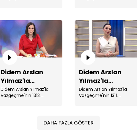
Bölüm
Bölüm
Bölümünde; 16 yaşındaki
Bölümünde; 15 yaşındaki ...
Va
kayıp Gizem'i bulabilmek .
...
Di
Didem Arslan
Didem Arslan
Va
Yılmaz'la
Yılmaz'la
Vazgeçme 1313.
Vazgeçme 1311.
Didem Arslan Yılmaz'la
Didem Arslan Yılmaz'la
Vazgeçme'nin 1313.
Vazgeçme'nin 1311.
Bölüm
Bölüm
Bölümünde; 51 ...
Bölümünde; 48 gündür
kayıp olan Bahar'dan . ...
DAHA FAZLA GÖSTER