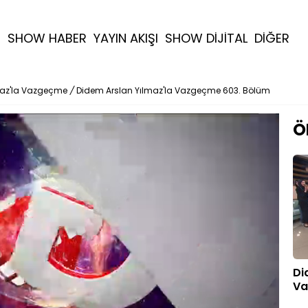
R
SHOW HABER
YAYIN AKIŞI
SHOW DİJİTAL
DİĞER
maz'la Vazgeçme
/
Didem Arslan Yılmaz'la Vazgeçme 603. Bölüm
Ö
Di
Va