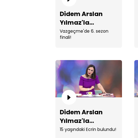
Didem Arslan
Yılmaz'la
Vazgeçme 1322.
Vazgeçme'de 6. sezon
finali!
Bölüm
Didem Arslan
Yılmaz'la
Vazgeçme 1318.
15 yaşındaki Ecrin bulundu!