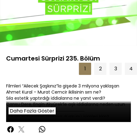
Yüklendi
:
2.87%
Sesi
Oynatma
480P
Aç
Hızı
Cumartesi Sürprizi 235. Bölüm
1
2
3
4
Filmleri “Ailecek Şaşkınız”la gişede 3 milyona yaklaşan
Ahmet Kural – Murat Cemcir ikilisinin sırrı ne?
Sıla estetik yaptırdığı iddialarına ne yanıt verdi?
Cansu Dere, Engin Akyürek’le aşk iddialarına neden uzun
süre sessiz kaldı?
Daha Fazla Göster
Ünlüler dünyasının mangal düşkünü isimleri kim?
Hadise, Hakan Sabancı sorularına ilginç bir tepkiyle yanıt
verdi!