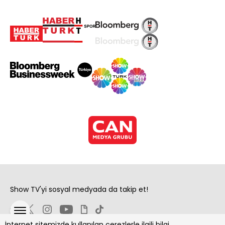
Show TV'yi sosyal medyada da takip et!
İnternet sitemizde kullanılan çerezlerle ilgili bilgi