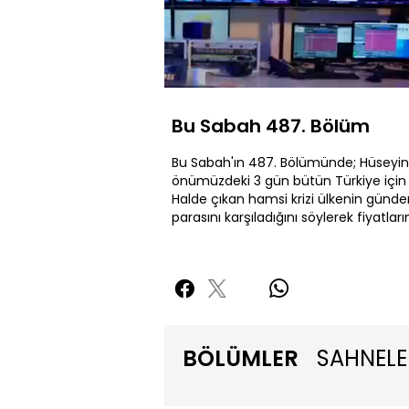
Yüklendi
:
0.94%
Sesi
Aç
Bu Sabah 487. Bölüm
Bu Sabah'ın 487. Bölümünde; Hüseyin Ö
önümüzdeki 3 gün bütün Türkiye için
Halde çıkan hamsi krizi ülkenin günde
parasını karşıladığını söylerek fiyatlar
BÖLÜMLER
SAHNELE