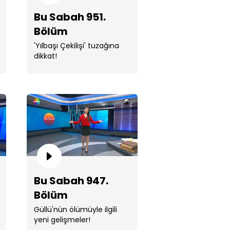
Bu Sabah 951.
Bölüm
'Yılbaşı Çekilişi' tuzağına
dikkat!
 Sabah 949. Bölüm
 Sabah 948. Bölüm
Bu Sabah 947.
Bölüm
Güllü'nün ölümüyle ilgili
yeni gelişmeler!