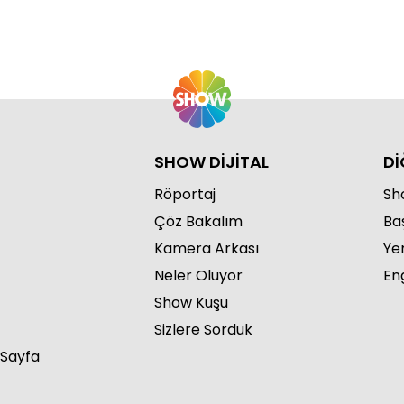
Bu
SHOW DİJİTAL
Dİ
Röportaj
Sho
Çöz Bakalım
Ba
Kamera Arkası
Ye
Bu
Neler Oluyor
Eng
Show Kuşu
Sizlere Sorduk
 Sayfa