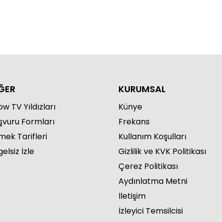
 Sabah 945. Bölüm
ĞER
KURUMSAL
w TV Yıldızları
Künye
şvuru Formları
Frekans
mek Tarifleri
 Sabah 944. Bölüm
Kullanım Koşulları
elsiz İzle
Gizlilik ve KVK Politikası
Çerez Politikası
Aydınlatma Metni
İletişim
İzleyici Temsilcisi