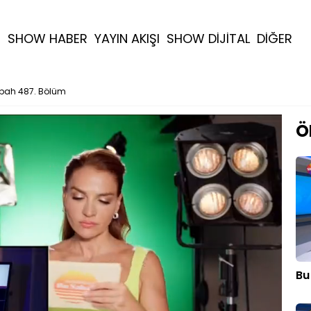
R
SHOW HABER
YAYIN AKIŞI
SHOW DİJİTAL
DİĞER
bah 487. Bölüm
Ö
Bu