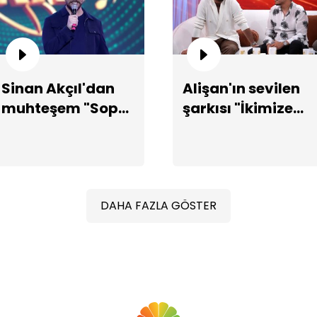
Sinan Akçıl'dan
Alişan'ın sevilen
muhteşem "Sopa"
şarkısı "İkimize
performansı!
Birden"in
hikayesi...
Al
çö
DAHA FAZLA GÖSTER