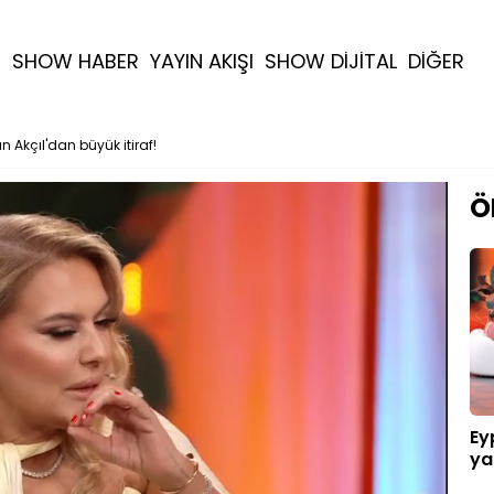
R
SHOW HABER
YAYIN AKIŞI
SHOW DİJİTAL
DİĞER
n Akçıl'dan büyük itiraf!
Ö
Ey
ya