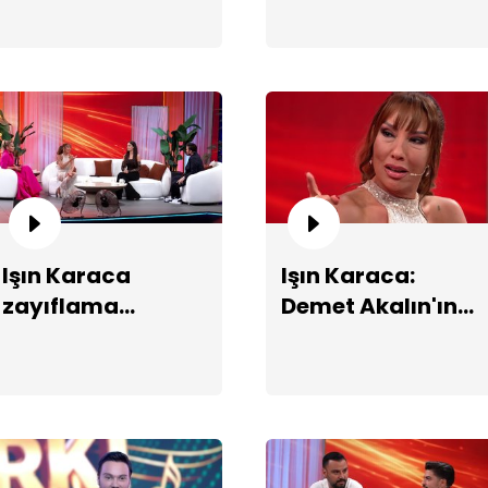
Iş
st
Işın Karaca
Işın Karaca:
zayıflama
Demet Akalın'ın
sürecini
kraliçeliğini
anlatıyor!
sonuna kadar
savunurum!
Si
"S