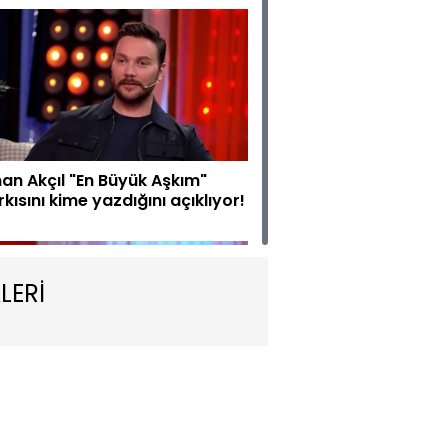
nan Akçıl "En Büyük Aşkım"
rkısını kime yazdığını açıklıyor!
LERİ
ler Üzer" şarkısının hikayesi...