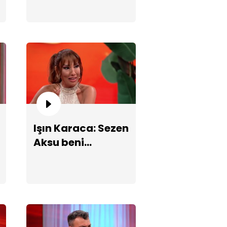
düet yapmak
isterim!
ın Karaca: Sezen Aksu beni
üdyoda amuda kaldırdı!
Işın Karaca: Sezen
Aksu beni
stüdyoda amuda
kaldırdı!
nan Akçıl'dan muhteşem
opa" performansı!