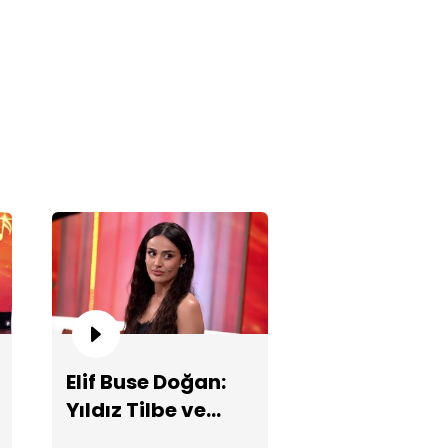
met Akalın ve Alişan nasıl
rıştı?
Elif Buse Doğan:
Yıldız Tilbe ve
if Buse Doğan'dan etkileyici "En
yük Aşkım" performansı!
Sezen Aksu ile