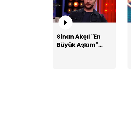
Sinan Akçıl "En
Büyük Aşkım"
şarkısını kime
yazdığını
açıklıyor!