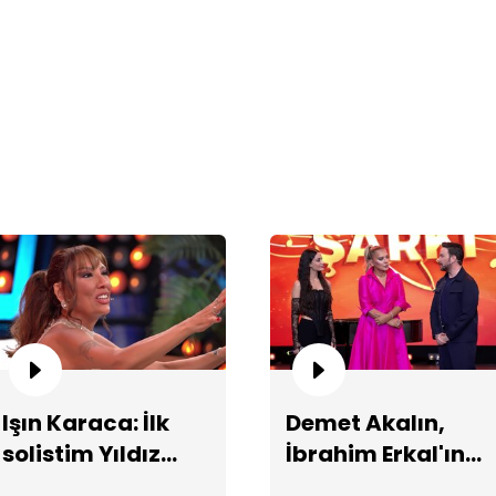
De
ba
Işın Karaca: İlk
Demet Akalın,
solistim Yıldız
İbrahim Erkal'ın
El
Bü
Tilbe'ydi!
vasiyetini anlattı!