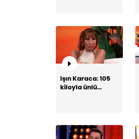
Büyük Aşkım"
performansı!
Işın Karaca: 105
kiloyla ünlü
oldum!