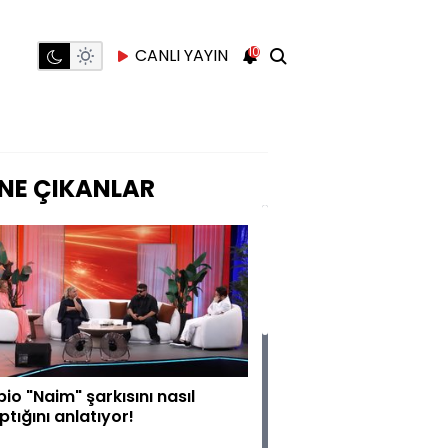
10
CANLI YAYIN
NE ÇIKANLAR
pio "Naim" şarkısını nasıl
ptığını anlatıyor!