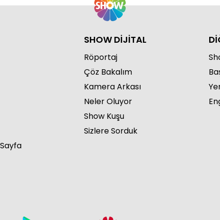
SHOW DİJİTAL
Dİ
Röportaj
Sho
Çöz Bakalım
Ba
Kamera Arkası
Ye
Neler Oluyor
Eng
Show Kuşu
Sizlere Sorduk
 Sayfa