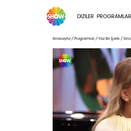
DİZİLER
PROGRAMLA
Anasayfa
/
Programlar
/
Yaz Bir Şarkı
/
Sina