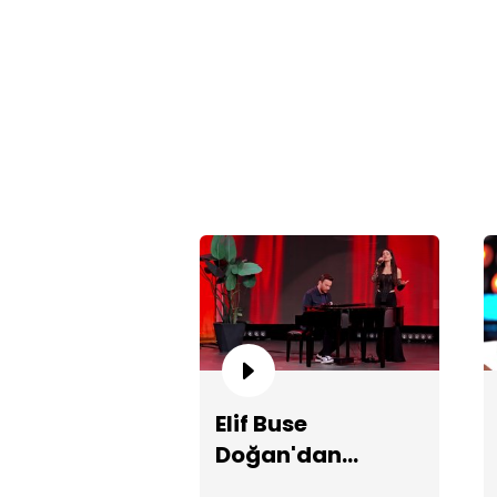
Elif Buse
Doğan'dan
etkileyici "En