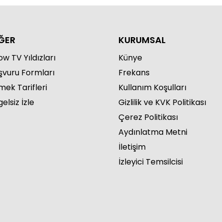
ĞER
KURUMSAL
w TV Yıldızları
Künye
şvuru Formları
Frekans
mek Tarifleri
Kullanım Koşulları
elsiz İzle
Gizlilik ve KVK Politikası
Çerez Politikası
Aydınlatma Metni
İletişim
İzleyici Temsilcisi