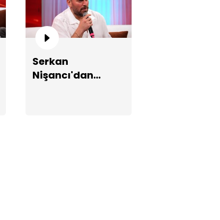
Serkan
Nişancı'dan
"Yerinde Dur"
şarkısına arabesk
işan'ın Sinan Akçıl'la
zemediği şarkı hikayesi!
yorum!