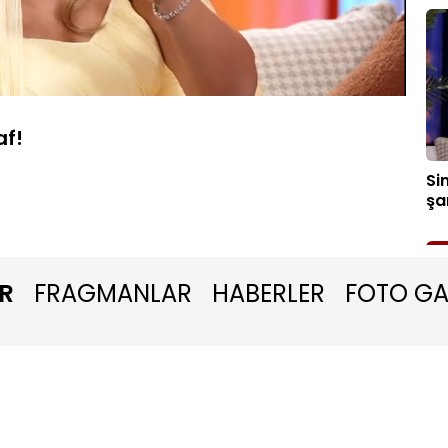
Oynatma
Hızı
af!
Si
şa
R
FRAGMANLAR
HABERLER
FOTO GA
"El