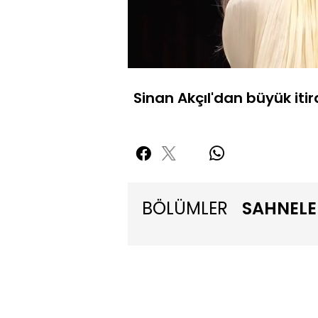
Yüklendi
:
10.37%
Sessiz
Sinan Akçıl'dan büyük itir
BÖLÜMLER
SAHNELE