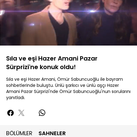
Yüklendi
:
4.60%
Sesi
Oynatma
Aç
Hızı
Sıla ve eşi Hazer Amani Pazar
Sürprizi'ne konuk oldu!
Sıla ve eşi Hazer Amani, Ömür Sabuncuoğlu ile bayram
sohbetlerinde buluştu. Ünlü şarkıcı ve ünlü aşçı Hazer
Amani Pazar Sürprizi'nde Ömür Sabuncuoğlu'nun sorularını
yanıtladı.
BÖLÜMLER
SAHNELER