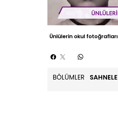
Yüklendi
:
5.34%
Sessiz
Ünlülerin okul fotoğrafları
BÖLÜMLER
SAHNELE