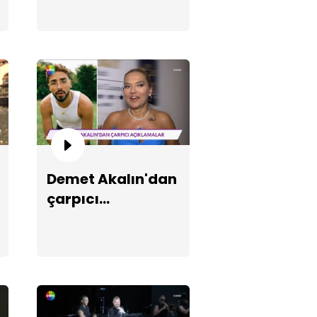
akını!
in Koç'un portresi!
Demet Akalın'dan
çarpıcı
açıklamalar!
drum'dan tatil ve tatilci
nzaraları!