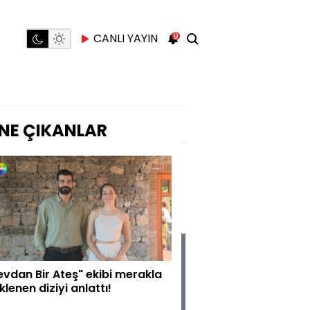
9
CANLI YAYIN
NE ÇIKANLAR
evdan Bir Ateş" ekibi merakla
klenen diziyi anlattı!