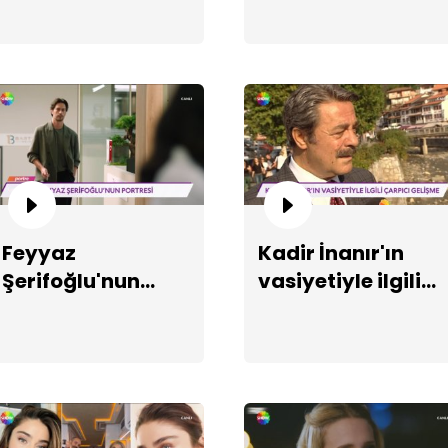
sohbeti!
Ek
Feyyaz
Kadir İnanır'ın
Şerifoğlu'nun
vasiyetiyle ilgili
portresi!
çarpıcı gelişme!
Bo
ma