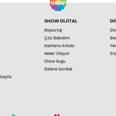
SHOW DİJİTAL
Dİ
Röportaj
Sho
Çöz Bakalım
Ba
Kamera Arkası
Ye
Neler Oluyor
Eng
Show Kuşu
Sizlere Sorduk
 Sayfa