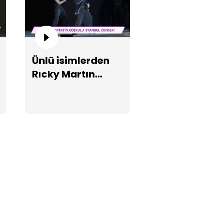
Ünlü isimlerden
Rıcky Martın
rgüzar Korel'in İstanbul
konserine yoğun
nserine ünlü akını!
ilgi!