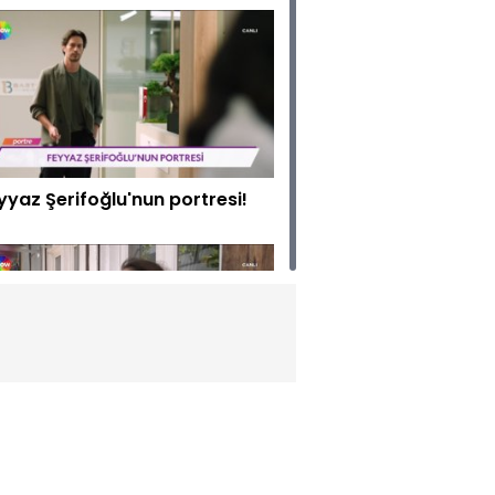
yyaz Şerifoğlu'nun portresi!
lya Avşar'la keyifli sohbet!