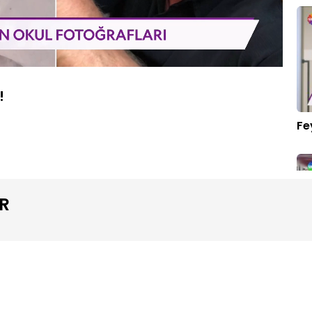
Oynatma
1080P
Hızı
!
Fe
R
Hü