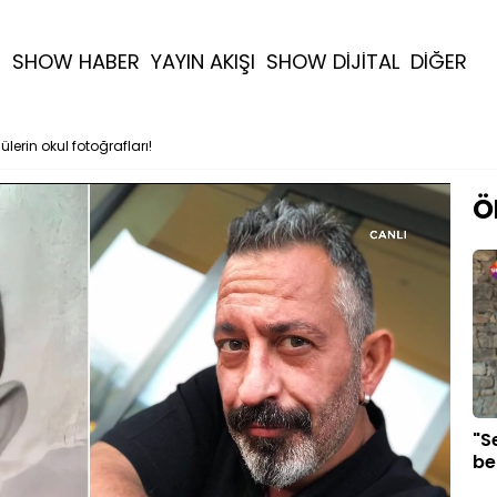
R
SHOW HABER
YAYIN AKIŞI
SHOW DİJİTAL
DİĞER
ülerin okul fotoğrafları!
Ö
"S
be