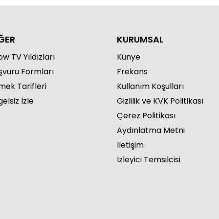
ĞER
KURUMSAL
w TV Yıldızları
Künye
şvuru Formları
Frekans
mek Tarifleri
Kullanım Koşulları
elsiz İzle
Gizlilik ve KVK Politikası
Çerez Politikası
Aydınlatma Metni
İletişim
İzleyici Temsilcisi