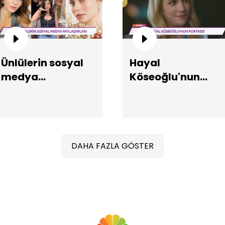
Ünlülerin sosyal
Hayal
medya
Köseoğlu'nun
Be
paylaşımları!
portresi!
ko
DAHA FAZLA GÖSTER