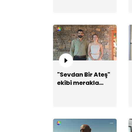
"Sevdan Bir Ateş"
ekibi merakla
beklenen diziyi
anlattı!