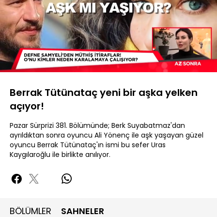
Yüklendi
:
21.92%
Sesi
Oynatma
Aç
Hızı
Berrak Tütünataç yeni bir aşka yelken
açıyor!
Pazar Sürprizi 381. Bölümünde; Berk Suyabatmaz'dan
ayrıldıktan sonra oyuncu Ali Yönenç ile aşk yaşayan güzel
oyuncu Berrak Tütünataç'ın ismi bu sefer Uras
Kaygılaroğlu ile birlikte anılıyor.
BÖLÜMLER
SAHNELER