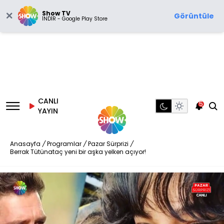
Show TV
Görüntüle
İNDİR - Google Play Store
CANLI
5
YAYIN
Anasayfa
/
Programlar
/
Pazar Sürprizi
/
Berrak Tütünataç yeni bir aşka yelken açıyor!