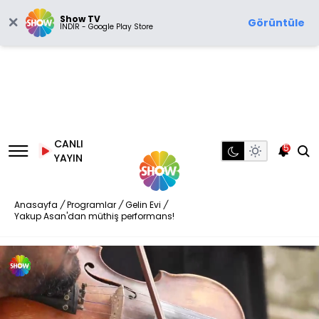
Show TV
Görüntüle
İNDİR - Google Play Store
CANLI
5
YAYIN
Anasayfa
/
Programlar
/
Gelin Evi
/
Yakup Asan'dan müthiş performans!