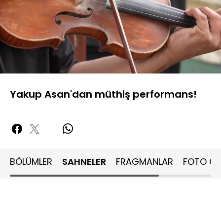
Yüklendi
:
19.09%
Sesi
Oynatma
480P
Aç
Hızı
Yakup Asan'dan müthiş performans!
BÖLÜMLER
SAHNELER
FRAGMANLAR
FOTO GA