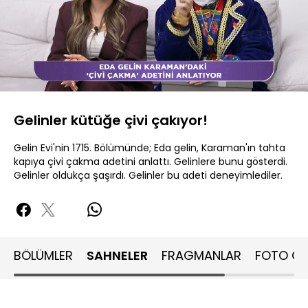
Yüklendi
:
16.49%
Sesi
Oynatma
480P
Aç
Hızı
Gelinler kütüğe çivi çakıyor!
Gelin Evi'nin 1715. Bölümünde; Eda gelin, Karaman'ın tahta
kapıya çivi çakma adetini anlattı. Gelinlere bunu gösterdi.
Gelinler oldukça şaşırdı. Gelinler bu adeti deneyimlediler.
BÖLÜMLER
SAHNELER
FRAGMANLAR
FOTO GA