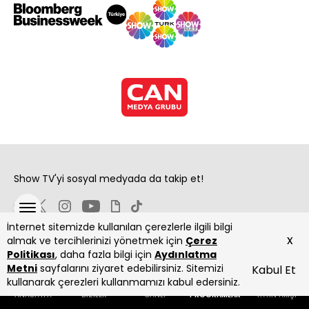
Show TV'yi sosyal medyada da takip et!
İnternet sitemizde kullanılan çerezlerle ilgili bilgi
x
almak ve tercihlerinizi yönetmek için
Çerez
Politikası
, daha fazla bilgi için
Aydınlatma
Metni
sayfalarını ziyaret edebilirsiniz. Sitemizi
Kabul Et
Copyright 2026 Show Televizyon Yayıncılık A.Ş.
kullanarak çerezleri kullanmamızı kabul edersiniz.
ANASAYFA
DİZİLER
CANLI
PROGRAMLAR
YAYIN AKIŞI