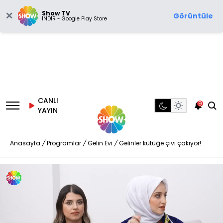
Show TV
Görüntüle
İNDİR - Google Play Store
CANLI
9
YAYIN
Anasayfa
/
Programlar
/
Gelin Evi
/
Gelinler kütüğe çivi çakıyor!