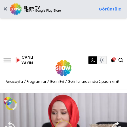
Show TV
Görüntüle
İNDİR - Google Play Store
CANLI
5
YAYIN
Anasayfa
/
Programlar
/
Gelin Evi
/
Gelinler arasında 2 puan krizi!
Video
Oynatıcısı
yükleniyor.