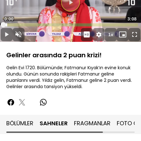
Videoyu
Oynat
Süre
0:00
Topla
3:08
Yüklendi
:
3.14%
Süre
1x
Oynat
Sesi
Oynatma
Mini
Ta
Aç
Hızı
oynatıcı
Ek
Gelinler arasında 2 puan krizi!
Gelin Evi 1720. Bölümünde; Fatmanur Kıyak’ın evine konuk
olundu. Günün sonunda rakipleri Fatmanur geline
puanlarını verdi. Yıldız gelin, Fatmanur geline 2 puan verdi.
Gelinler arasında tansiyon yükseldi.
BÖLÜMLER
SAHNELER
FRAGMANLAR
FOTO GA