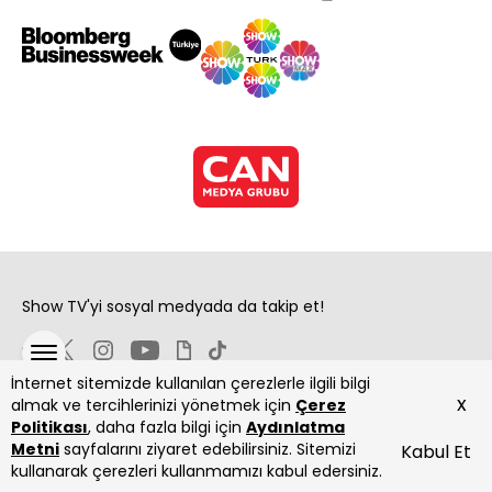
Show TV'yi sosyal medyada da takip et!
İnternet sitemizde kullanılan çerezlerle ilgili bilgi
x
almak ve tercihlerinizi yönetmek için
Çerez
Politikası
, daha fazla bilgi için
Aydınlatma
Metni
sayfalarını ziyaret edebilirsiniz. Sitemizi
Kabul Et
Copyright 2026 Show Televizyon Yayıncılık A.Ş.
kullanarak çerezleri kullanmamızı kabul edersiniz.
ANASAYFA
DİZİLER
CANLI
PROGRAMLAR
YAYIN AKIŞI