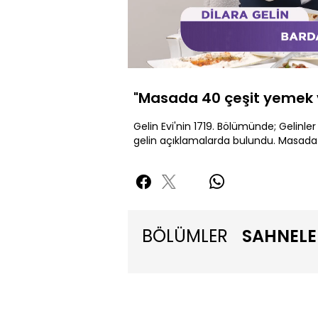
Yüklendi
:
21.36%
Sesi
Aç
"Masada 40 çeşit yemek 
Gelin Evi'nin 1719. Bölümünde; Gelinl
gelin açıklamalarda bulundu. Masada
BÖLÜMLER
SAHNELE