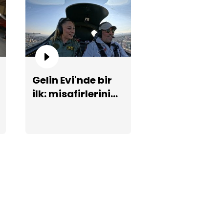
Gelin Evi'nde bir
tül gelinin hüzünlü hikayesi!
ilk: misafirlerini
uçakla karşılıyor!