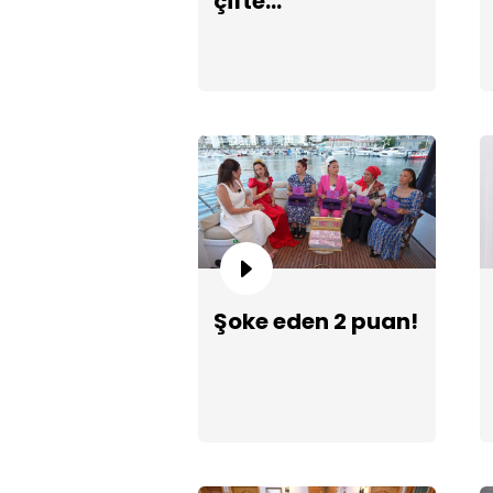
çifte
şampiyonluk!
Şoke eden 2 puan!