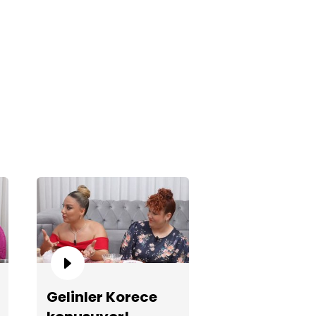
linler Korece konuşuyor!
0 yıllık antika telefon!
Gelinler Korece