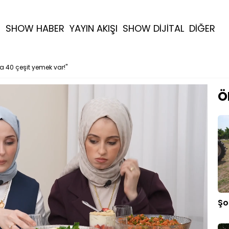
R
SHOW HABER
YAYIN AKIŞI
SHOW DİJİTAL
DİĞER
 40 çeşit yemek var!"
Ö
Şo