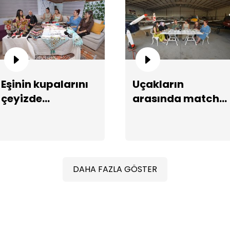
Eşinin kupalarını
Uçakların
Be
çeyizde
arasında matcha
sergiliyor!
latte ikramı!
DAHA FAZLA GÖSTER