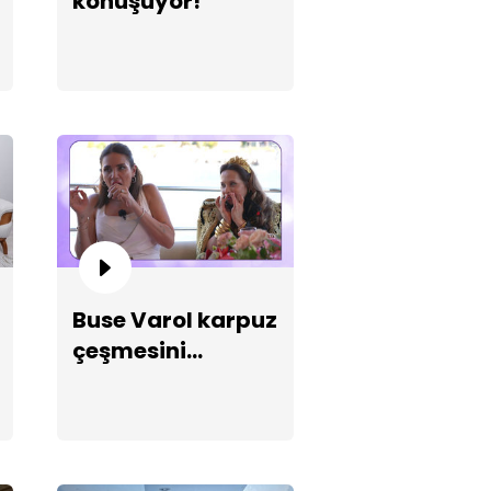
konuşuyor!
llo eşliğinde sıradışı
rşılama!
Buse Varol karpuz
çeşmesini
düşürüyor!
inin kupalarını çeyizde
rgiliyor!