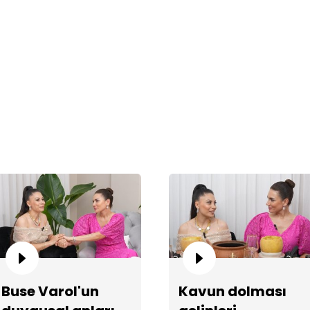
Ge
10
Buse Varol'un
Kavun dolması