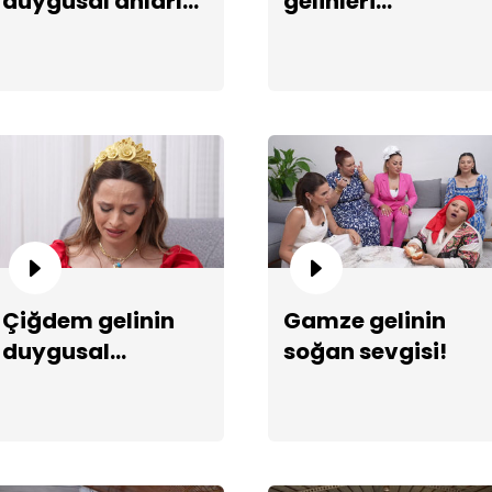
duygusal anları...
gelinleri
şaşırtıyor!
Çe
ka
Çiğdem gelinin
Gamze gelinin
duygusal
soğan sevgisi!
hikayesi!
Eş
se