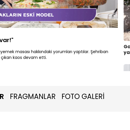
Oynatma
1080P
Hızı
var!"
Ga
er yemek masası hakkındaki yorumları yaptılar. Şehriban
ya
 çıkan kaos devam etti.
R
FRAGMANLAR
FOTO GALERİ
Ka
şa