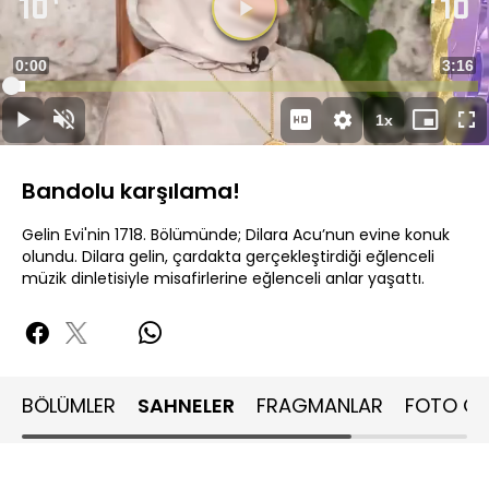
Süre
0:00
Topla
3:16
Yüklendi
:
3.02%
Süre
1x
Duraklat
Sesi
Oynatma
Mini
Ta
Aç
Hızı
oynatıcı
Ek
Bandolu karşılama!
Gelin Evi'nin 1718. Bölümünde; Dilara Acu’nun evine konuk
olundu. Dilara gelin, çardakta gerçekleştirdiği eğlenceli
müzik dinletisiyle misafirlerine eğlenceli anlar yaşattı.
BÖLÜMLER
SAHNELER
FRAGMANLAR
FOTO GA