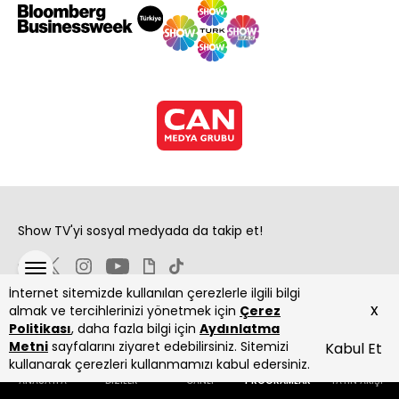
Show TV'yi sosyal medyada da takip et!
İnternet sitemizde kullanılan çerezlerle ilgili bilgi
x
almak ve tercihlerinizi yönetmek için
Çerez
Politikası
, daha fazla bilgi için
Aydınlatma
Metni
sayfalarını ziyaret edebilirsiniz. Sitemizi
Kabul Et
Copyright 2026 Show Televizyon Yayıncılık A.Ş.
kullanarak çerezleri kullanmamızı kabul edersiniz.
ANASAYFA
DİZİLER
CANLI
PROGRAMLAR
YAYIN AKIŞI