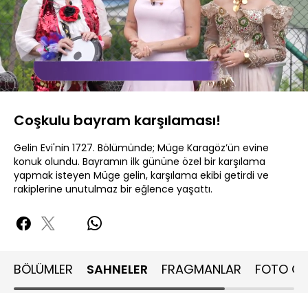
Yüklendi
:
21.90%
Sesi
Oynatma
480P
Aç
Hızı
Coşkulu bayram karşılaması!
Gelin Evi'nin 1727. Bölümünde; Müge Karagöz’ün evine
konuk olundu. Bayramın ilk gününe özel bir karşılama
yapmak isteyen Müge gelin, karşılama ekibi getirdi ve
rakiplerine unutulmaz bir eğlence yaşattı.
BÖLÜMLER
SAHNELER
FRAGMANLAR
FOTO GA