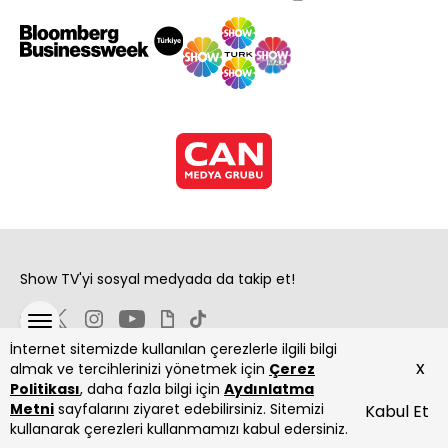
Show TV'yi sosyal medyada da takip et!
İnternet sitemizde kullanılan çerezlerle ilgili bilgi
x
almak ve tercihlerinizi yönetmek için
Çerez
Politikası
, daha fazla bilgi için
Aydınlatma
Metni
sayfalarını ziyaret edebilirsiniz. Sitemizi
Kabul Et
Copyright 2026 Show Televizyon Yayıncılık A.Ş.
kullanarak çerezleri kullanmamızı kabul edersiniz.
ANASAYFA
DİZİLER
CANLI
PROGRAMLAR
YAYIN AKIŞI