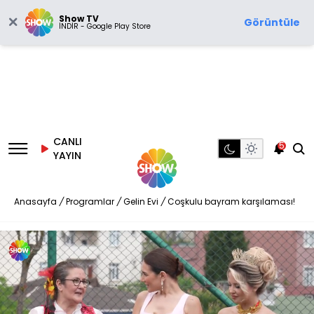
Show TV
Görüntüle
İNDİR - Google Play Store
CANLI
5
YAYIN
Anasayfa
/
Programlar
/
Gelin Evi
/
Coşkulu bayram karşılaması!