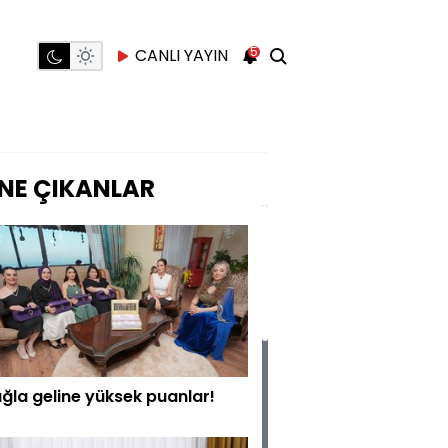
5
CANLI YAYIN
NE ÇIKANLAR
ğla geline yüksek puanlar!