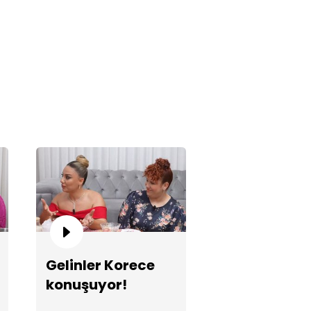
tma gelinin hamamı hayran
aktı!
Gelinler Korece
konuşuyor!
linler havada uçuyor!