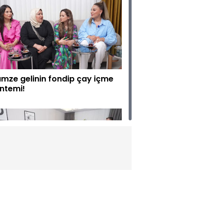
mze gelinin fondip çay içme
ntemi!
nda yoğurdu gelinleri mest
iyor!