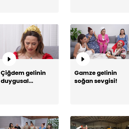
Eş
se
Çiğdem gelinin
Gamze gelinin
duygusal
soğan sevgisi!
hikayesi!
Sa