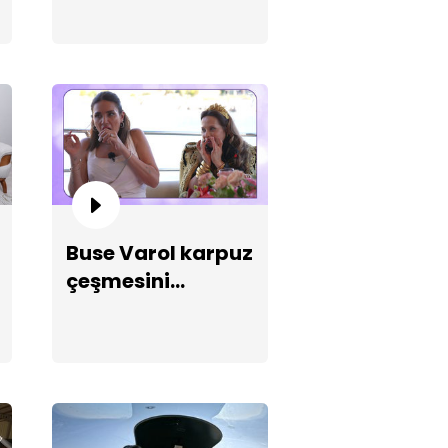
inin kupalarını çeyizde
rgiliyor!
Buse Varol karpuz
çeşmesini
düşürüyor!
hil kenarında yemek sunumu!