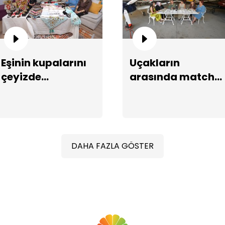
Eşinin kupalarını
Uçakların
çeyizde
arasında matcha
Ga
sergiliyor!
latte ikramı!
ya
DAHA FAZLA GÖSTER