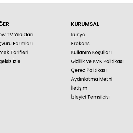
ĞER
KURUMSAL
w TV Yıldızları
Künye
şvuru Formları
Frekans
mek Tarifleri
Kullanım Koşulları
elsiz İzle
Gizlilik ve KVK Politikası
Çerez Politikası
Aydınlatma Metni
İletişim
İzleyici Temsilcisi