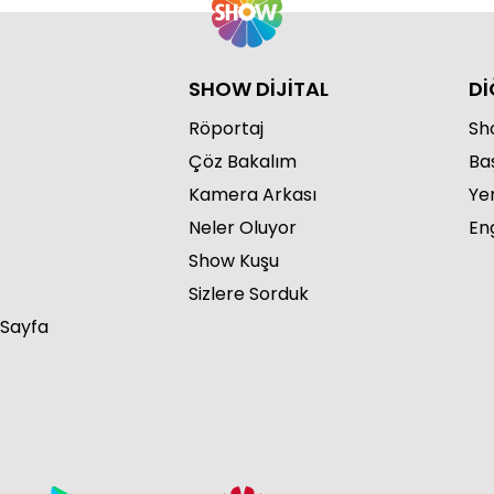
SHOW DİJİTAL
Dİ
Röportaj
Sho
Çöz Bakalım
Ba
Kamera Arkası
Ye
Neler Oluyor
Eng
Show Kuşu
Sizlere Sorduk
 Sayfa