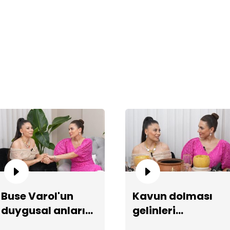
Fa
bır
Buse Varol'un
Kavun dolması
duygusal anları...
gelinleri
Ge
şaşırtıyor!