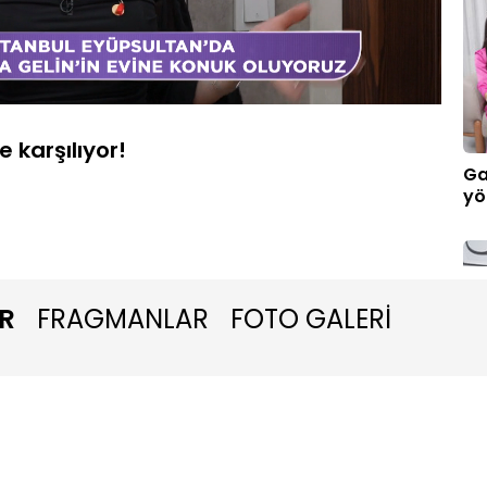
Oynatma
1080P
Hızı
 karşılıyor!
Ga
yö
R
FRAGMANLAR
FOTO GALERİ
Ma
ed