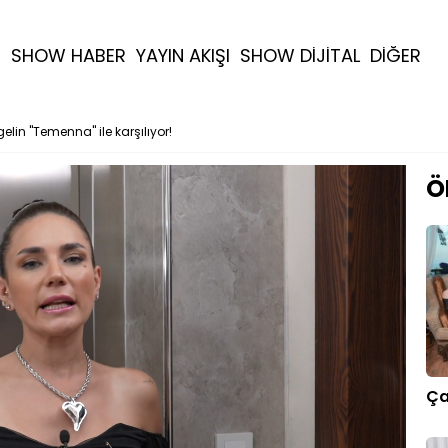
R
SHOW HABER
YAYIN AKIŞI
SHOW DİJİTAL
DİĞER
elin "Temenna" ile karşılıyor!
Ö
Ça