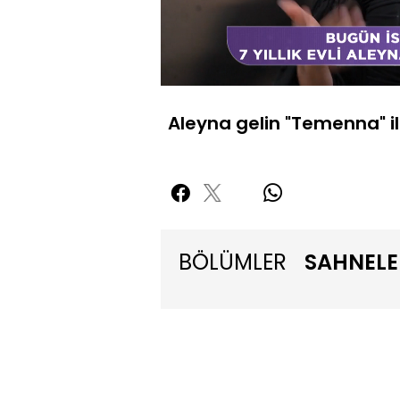
Yüklendi
:
12.53%
Sessiz
Aleyna gelin "Temenna" ile
BÖLÜMLER
SAHNELE