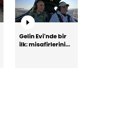
Gelin Evi'nde bir
ilk: misafirlerini
mze gelin kartal dansı
uçakla karşılıyor!
pıyor!