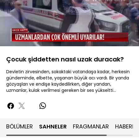
Yüklendi
:
36.14%
Sesi
Oynatma
480P
Aç
Hızı
Çocuk şiddetten nasıl uzak duracak?
Devletin zirvesinden, sokaktaki vatandaşa kadar, herkesin
gündeminde, elbette, yaşanan büyük acı vardı. Bir yanda
gözyaşları ve endişe kaydedilirken, diğer yandan,
uzmanlar, kulak verilmesi gereken bir ses yükseltti...
BÖLÜMLER
SAHNELER
FRAGMANLAR
HABERLE