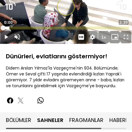
Süre
0:00
Topla
3:39
Yüklendi
:
5.24%
Süre
1x
Duraklat
Sesi
Oynatma
Mini
Ta
Aç
Hızı
oynatıcı
Ek
Dünürleri, evlatlarını göstermiyor!
Didem Arslan Yılmaz'la Vazgeçme'nin 934. Bölümünde;
Ömer ve Seval çifti 17 yaşında evlendirdiği kızları Yaprak'ı
göremiyor. 7 yıldır evladını göremeyen anne - baba, kızları
ve torunlarını görebilmek için Vazgeçme'ye başvurdu.
BÖLÜMLER
SAHNELER
FRAGMANLAR
HABERLE