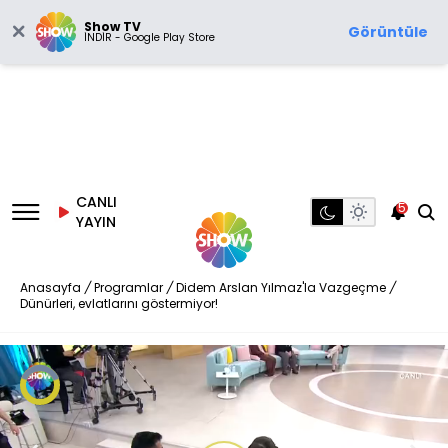
Show TV
Görüntüle
İNDİR - Google Play Store
CANLI
5
YAYIN
Anasayfa
/
Programlar
/
Didem Arslan Yılmaz'la Vazgeçme
/
Dünürleri, evlatlarını göstermiyor!