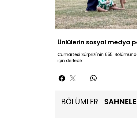
Yüklendi
:
7.29%
Sessiz
Ünlülerin sosyal medya p
Cumartesi Sürprizi'nin 655. Bölümünde
için derledik.
BÖLÜMLER
SAHNELE