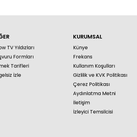
ĞER
KURUMSAL
w TV Yıldızları
Künye
şvuru Formları
Frekans
mek Tarifleri
Kullanım Koşulları
elsiz İzle
Gizlilik ve KVK Politikası
Çerez Politikası
Aydınlatma Metni
İletişim
İzleyici Temsilcisi