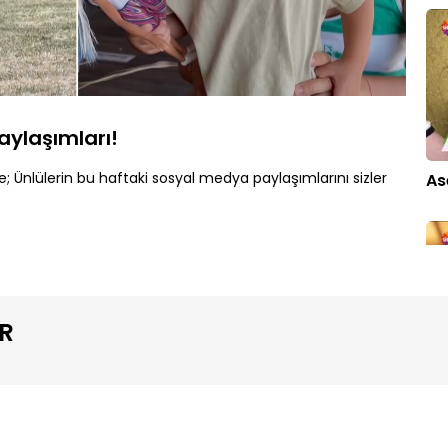
Oynatma
1080P
Hızı
aylaşımları!
; Ünlülerin bu haftaki sosyal medya paylaşımlarını sizler
As
R
So