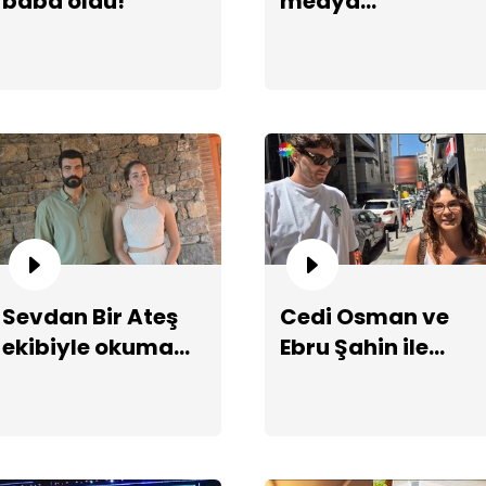
baba oldu!
medya
paylaşımları!
Se
pr
il
Sevdan Bir Ateş
Cedi Osman ve
ekibiyle okuma
Ebru Şahin ile
provasından
keyifli sohbet!
dizinin oyuncuları
ile çok özel
Si
aç
röportaj!