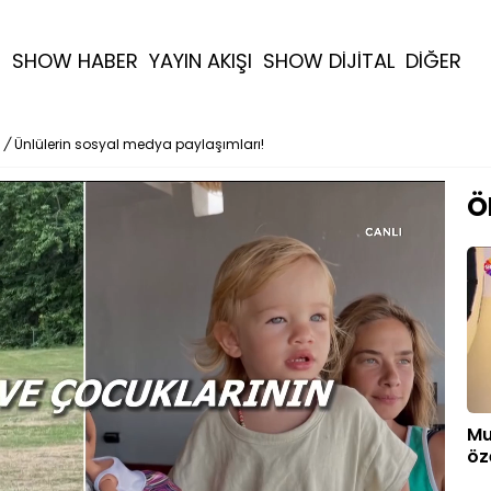
R
SHOW HABER
YAYIN AKIŞI
SHOW DİJİTAL
DİĞER
/
Ünlülerin sosyal medya paylaşımları!
Ö
Mu
öz