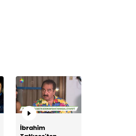
rt Yazıcıoğlu'ndan aşk itirafı!
eyna Tilki Paris'te türkü
yledi!
İbrahim