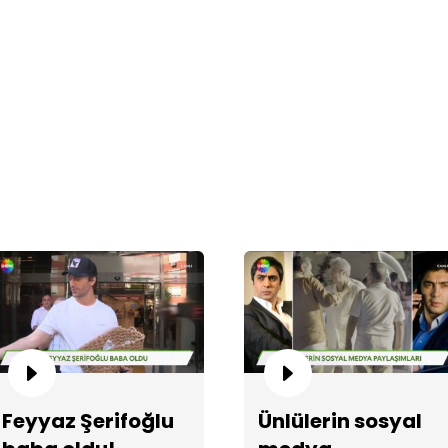
Me
Al
sö
Feyyaz Şerifoğlu
Ünlülerin sosyal