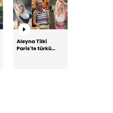
Aleyna Tilki
yal Köseoğlu nişanlandı!
Paris'te türkü
söyledi!