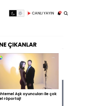
9
CANLI YAYIN
NE ÇIKANLAR
htemel Aşk oyuncuları ile çok
el röportaj!