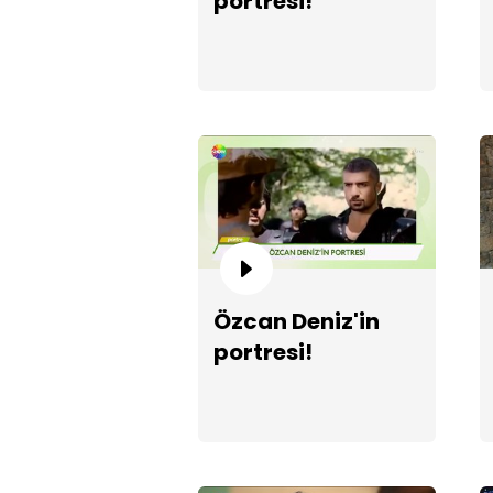
portresi!
Özcan Deniz'in
portresi!