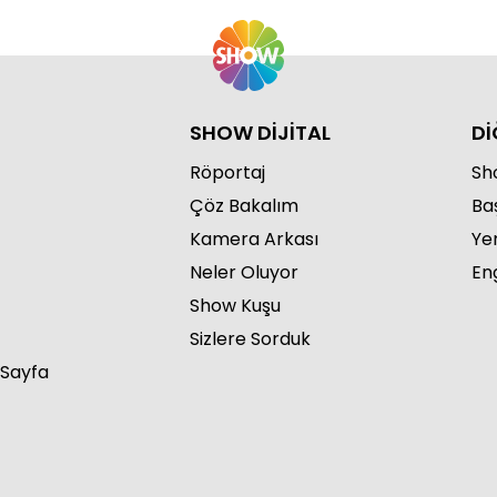
SHOW DİJİTAL
Dİ
Röportaj
Sho
Çöz Bakalım
Ba
Kamera Arkası
Ye
Neler Oluyor
Eng
Show Kuşu
Sizlere Sorduk
 Sayfa