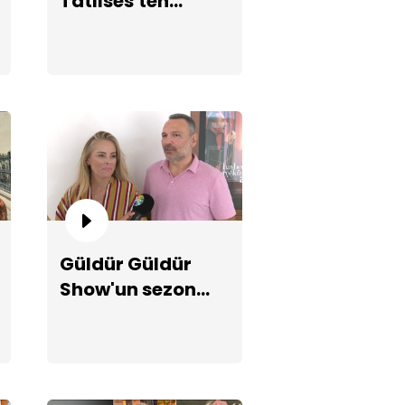
Tatlıses'ten
çarpıcı
açıklamalar!
vdan Bir Ateş ekibiyle okuma
ovasından dizinin oyuncuları
e çok özel röportaj!
Güldür Güldür
Show'un sezon
finali
bölümünden ilk
tüyolar!
nan Akçıl'dan çarpıcı
ıklamalar!