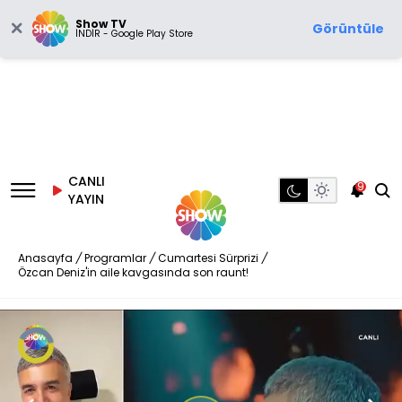
Show TV
Görüntüle
İNDİR - Google Play Store
CANLI
9
YAYIN
Anasayfa
/
Programlar
/
Cumartesi Sürprizi
/
Özcan Deniz'in aile kavgasında son raunt!