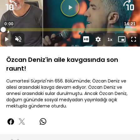
Süre
0:00
Toplam
14:21
Yüklendi
:
0.69%
Süre
1x
Duraklat
Sesi
Oynatma
Mini
Ta
Aç
Hızı
oynatıcı
Ek
Özcan Deniz'in aile kavgasında son
raunt!
Cumartesi Sürprizi'nin 656. Bölümünde; Özcan Deniz ve
ailesi arasındaki kavga devam ediyor. Özcan Deniz ve
annesi arasındaki sular durulmuştu. Ancak Özcan Deniz,
doğum gününde sosyal medyadan yayınladığı açık
mektupla gündeme oturdu.