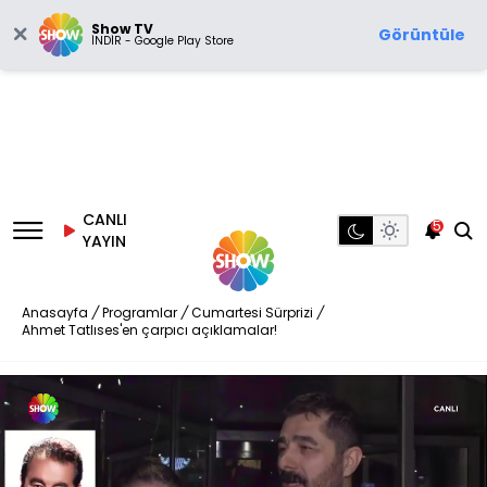
Show TV
Görüntüle
İNDİR - Google Play Store
CANLI
5
YAYIN
Anasayfa
/
Programlar
/
Cumartesi Sürprizi
/
Ahmet Tatlıses'en çarpıcı açıklamalar!