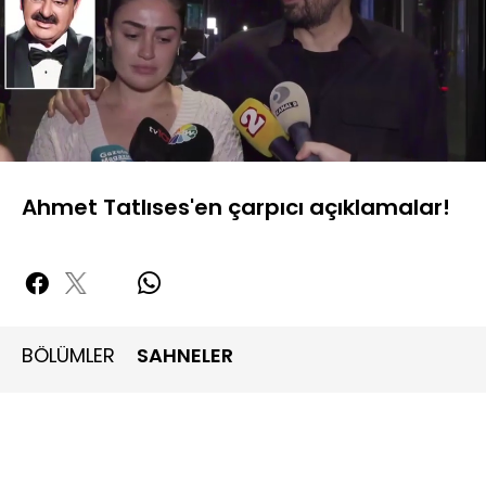
Yüklendi
:
12.76%
Sesi
Oynatma
480P
Aç
Hızı
Ahmet Tatlıses'en çarpıcı açıklamalar!
BÖLÜMLER
SAHNELER