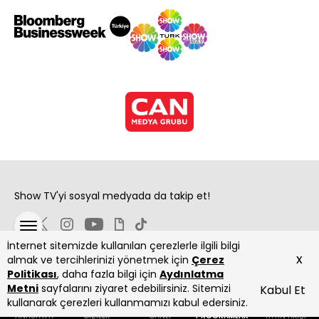
Show TV'yi sosyal medyada da takip et!
İnternet sitemizde kullanılan çerezlerle ilgili bilgi
x
almak ve tercihlerinizi yönetmek için
Çerez
Politikası
, daha fazla bilgi için
Aydınlatma
Metni
sayfalarını ziyaret edebilirsiniz. Sitemizi
Kabul Et
Copyright 2026 Show Televizyon Yayıncılık A.Ş.
kullanarak çerezleri kullanmamızı kabul edersiniz.
ANASAYFA
DİZİLER
CANLI
PROGRAMLAR
YAYIN AKIŞI