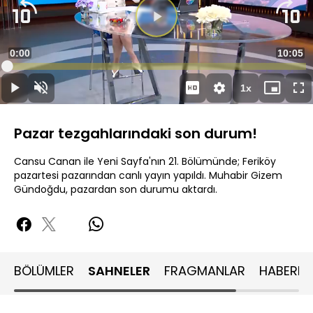
Videoyu
Oynat
Süre
0:00
Toplam
10:05
Yüklendi
:
0.98%
Süre
1x
Oynat
Sesi
Oynatma
Mini
Ta
Aç
Hızı
oynatıcı
Ek
Pazar tezgahlarındaki son durum!
Cansu Canan ile Yeni Sayfa'nın 21. Bölümünde; Feriköy
pazartesi pazarından canlı yayın yapıldı. Muhabir Gizem
Gündoğdu, pazardan son durumu aktardı.
BÖLÜMLER
SAHNELER
FRAGMANLAR
HABERLE