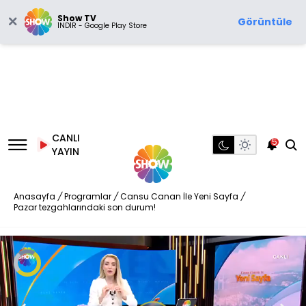
Show TV
Görüntüle
İNDİR - Google Play Store
CANLI
5
YAYIN
Anasayfa
/
Programlar
/
Cansu Canan İle Yeni Sayfa
/
Pazar tezgahlarındaki son durum!
Video
Oynatıcısı
yükleniyor.