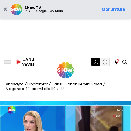
Show TV
Görüntüle
İNDİR - Google Play Store
CANLI
10
YAYIN
Anasayfa
/
Programlar
/
Cansu Canan İle Yeni Sayfa
/
Maganda 4.11 promil alkollü çıktı!