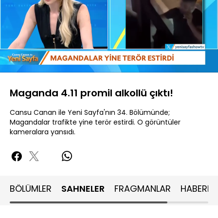
Yüklendi
:
39.10%
Sesi
Oynatma
480P
Aç
Hızı
Maganda 4.11 promil alkollü çıktı!
Cansu Canan ile Yeni Sayfa'nın 34. Bölümünde;
Magandalar trafikte yine terör estirdi. O görüntüler
kameralara yansıdı.
BÖLÜMLER
SAHNELER
FRAGMANLAR
HABERLE