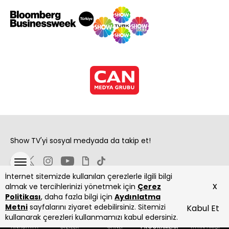
Show TV'yi sosyal medyada da takip et!
İnternet sitemizde kullanılan çerezlerle ilgili bilgi
x
almak ve tercihlerinizi yönetmek için
Çerez
Politikası
, daha fazla bilgi için
Aydınlatma
Metni
sayfalarını ziyaret edebilirsiniz. Sitemizi
Kabul Et
Copyright 2026 Show Televizyon Yayıncılık A.Ş.
kullanarak çerezleri kullanmamızı kabul edersiniz.
ANASAYFA
DİZİLER
CANLI
PROGRAMLAR
YAYIN AKIŞI