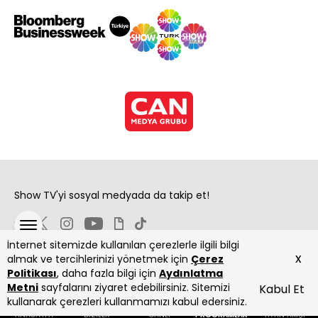
Show TV'yi sosyal medyada da takip et!
İnternet sitemizde kullanılan çerezlerle ilgili bilgi
x
almak ve tercihlerinizi yönetmek için
Çerez
Politikası
, daha fazla bilgi için
Aydınlatma
Metni
sayfalarını ziyaret edebilirsiniz. Sitemizi
Kabul Et
Copyright 2026 Show Televizyon Yayıncılık A.Ş.
kullanarak çerezleri kullanmamızı kabul edersiniz.
ANASAYFA
DİZİLER
CANLI
PROGRAMLAR
YAYIN AKIŞI