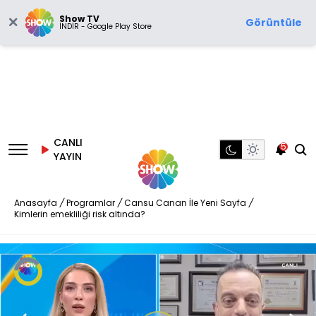
Show TV
Görüntüle
İNDİR - Google Play Store
CANLI
5
YAYIN
Anasayfa
/
Programlar
/
Cansu Canan İle Yeni Sayfa
/
Kimlerin emekliliği risk altında?
Video
Oynatıcısı
yükleniyor.