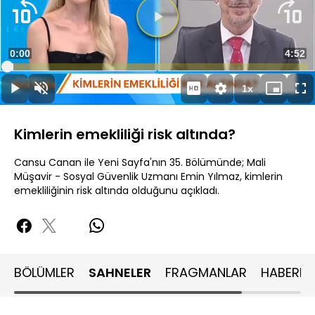
Videoyu
Oynat
Süre
0:00
Topla
4:52
Yüklendi
:
2.04%
Süre
1x
Oynat
Sesi
Oynatma
Mini
Ta
Aç
Hızı
oynatıcı
Ek
Kimlerin emekliliği risk altında?
Cansu Canan ile Yeni Sayfa'nın 35. Bölümünde; Mali
Müşavir - Sosyal Güvenlik Uzmanı Emin Yılmaz, kimlerin
emekliliğinin risk altında olduğunu açıkladı.
BÖLÜMLER
SAHNELER
FRAGMANLAR
HABERLE