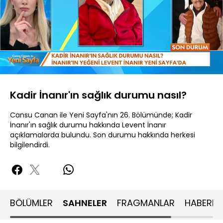
Yüklendi
:
14.35%
Sesi
Oynatma
480P
Aç
Hızı
Kadir İnanır'ın sağlık durumu nasıl?
Cansu Canan ile Yeni Sayfa'nın 26. Bölümünde; Kadir
İnanır'ın sağlık durumu hakkında Levent İnanır
açıklamalarda bulundu. Son durumu hakkında herkesi
bilgilendirdi.
BÖLÜMLER
SAHNELER
FRAGMANLAR
HABERLE