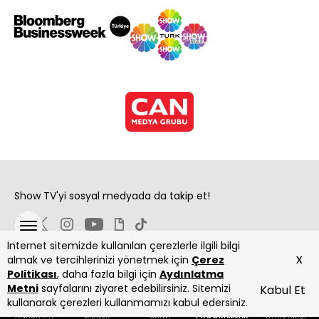
Show TV'yi sosyal medyada da takip et!
İnternet sitemizde kullanılan çerezlerle ilgili bilgi
x
almak ve tercihlerinizi yönetmek için
Çerez
Politikası
, daha fazla bilgi için
Aydınlatma
Metni
sayfalarını ziyaret edebilirsiniz. Sitemizi
Kabul Et
Copyright 2026 Show Televizyon Yayıncılık A.Ş.
kullanarak çerezleri kullanmamızı kabul edersiniz.
ANASAYFA
DİZİLER
CANLI
PROGRAMLAR
YAYIN AKIŞI