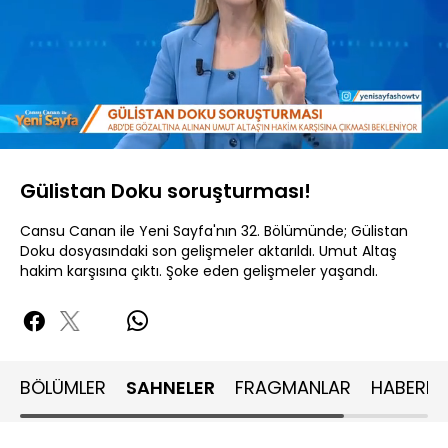
Yüklendi
:
23.17%
Sesi
Oynatma
Aç
Hızı
Gülistan Doku soruşturması!
Cansu Canan ile Yeni Sayfa'nın 32. Bölümünde; Gülistan
Doku dosyasındaki son gelişmeler aktarıldı. Umut Altaş
hakim karşısına çıktı. Şoke eden gelişmeler yaşandı.
BÖLÜMLER
SAHNELER
FRAGMANLAR
HABERLE