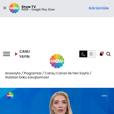
Show TV
Görüntüle
İNDİR - Google Play Store
CANLI
5
YAYIN
Anasayfa
/
Programlar
/
Cansu Canan İle Yeni Sayfa
/
Gülistan Doku soruşturması!