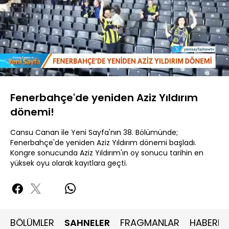
Yüklendi
:
27.29%
Sesi
Oynatma
480P
Aç
Hızı
Fenerbahçe'de yeniden Aziz Yıldırım
dönemi!
Cansu Canan ile Yeni Sayfa'nın 38. Bölümünde;
Fenerbahçe'de yeniden Aziz Yıldırım dönemi başladı.
Kongre sonucunda Aziz Yıldırım'ın oy sonucu tarihin en
yüksek oyu olarak kayıtlara geçti.
BÖLÜMLER
SAHNELER
FRAGMANLAR
HABERLE