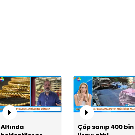
Ec
ol
Altında
Çöp sanıp 400 bin
28
dö