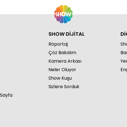
SHOW DİJİTAL
Dİ
Röportaj
Sho
Çöz Bakalım
Ba
Kamera Arkası
Ye
Neler Oluyor
Eng
Show Kuşu
Sizlere Sorduk
 Sayfa