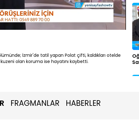
Oynatma
Hızı
ümünde; İzmir'de tatil yapan Polat çifti, kaldıkları otelde
Oğ
ın kuzeni olan koruma ise hayatını kaybetti.
Sa
R
FRAGMANLAR
HABERLER
Şe
da