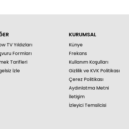
ĞER
KURUMSAL
w TV Yıldızları
Künye
şvuru Formları
Frekans
mek Tarifleri
Kullanım Koşulları
elsiz İzle
Gizlilik ve KVK Politikası
Çerez Politikası
Aydınlatma Metni
İletişim
İzleyici Temsilcisi