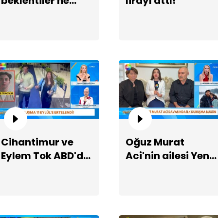
beklentiler ne
lirayı attı!
yönde?
Zi
uğ
Cihantimur ve
Oğuz Murat
Eylem Tok ABD'de
Aci'nin ailesi Yeni
cezaevinde
Sayfa'da!
Er