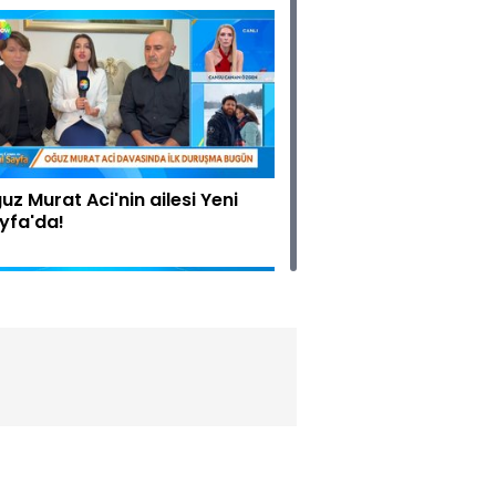
uz Murat Aci'nin ailesi Yeni
yfa'da!
nol İpek'e "3 kuruşluk" itibar
vası!