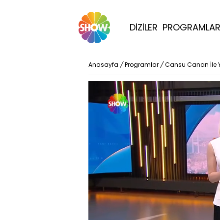
DİZİLER
PROGRAMLA
Anasayfa
/
Programlar
/
Cansu Canan İle 