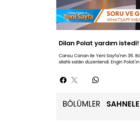
Yüklendi
:
6.55%
Sessiz
Dilan Polat yardım istedi!
Cansu Canan ile Yeni Sayfa'nın 36. Böl
silahlı saldırı düzenlendi. Engin Polat'
BÖLÜMLER
SAHNELE