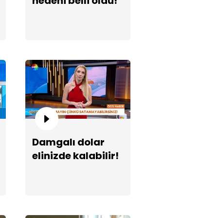
nedeni belli oldu!
hni Göktay son yolculuğuna
urlanıyor
Damgalı dolar
elinizde kalabilir!
kek esnafın korkulu rüyası...