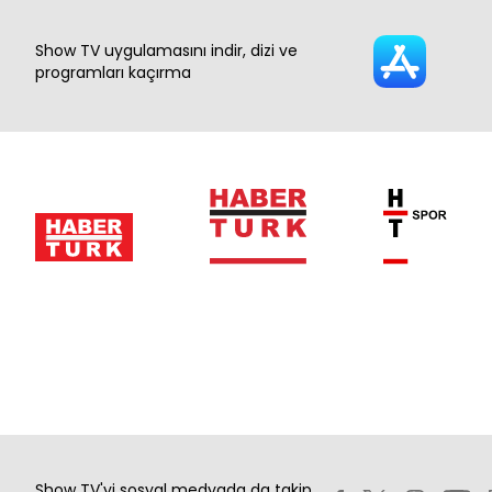
Show TV uygulamasını indir, dizi ve
programları kaçırma
Show TV'yi sosyal medyada da takip