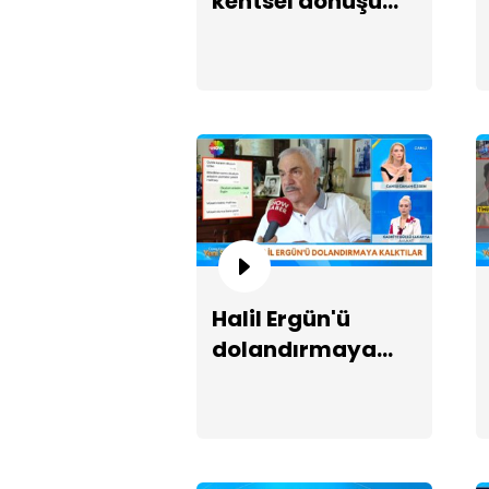
kentsel dönüşüm
krizi!
Halil Ergün'ü
dolandırmaya
kalktılar!