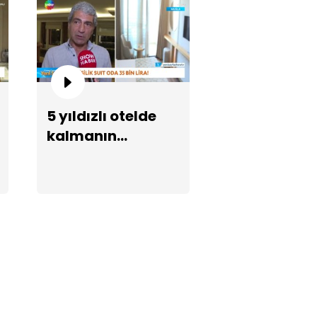
5 yıldızlı otelde
kalmanın
hantimur ve Eylem Tok ABD'de
maliyeti
zaevinde