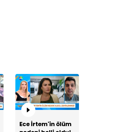
e İrtem'in ölüm nedeni belli
du!
Ece İrtem'in ölüm
8 daireli sitede kentsel
nüşüm krizi!