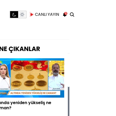
9
CANLI YAYIN
NE ÇIKANLAR
tında yeniden yükseliş ne
man?