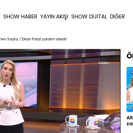
R
SHOW HABER
YAYIN AKIŞI
SHOW DİJİTAL
DİĞER
Yeni Sayfa
/
Dilan Polat yardım istedi!
Ö
Al
za