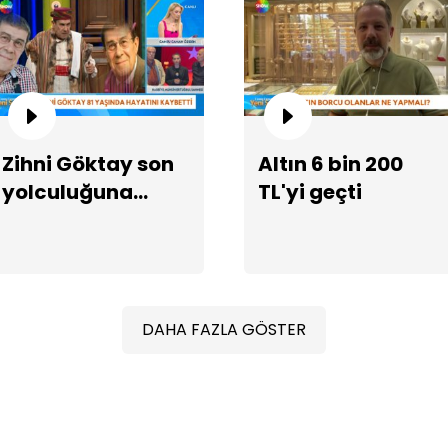
Zihni Göktay son
Altın 6 bin 200
yolculuğuna
TL'yi geçti
Ci
uğurlanıyor
ce
DAHA FAZLA GÖSTER