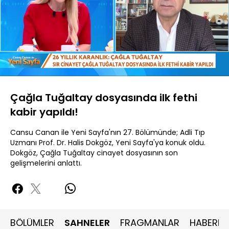
Yüklendi
:
31.81%
Sesi
Oynatma
480P
Aç
Hızı
Çağla Tuğaltay dosyasında ilk fethi
kabir yapıldı!
Cansu Canan ile Yeni Sayfa'nın 27. Bölümünde; Adli Tıp
Uzmanı Prof. Dr. Halis Dokgöz, Yeni Sayfa'ya konuk oldu.
Dokgöz, Çağla Tuğaltay cinayet dosyasının son
gelişmelerini anlattı.
BÖLÜMLER
SAHNELER
FRAGMANLAR
HABERLE