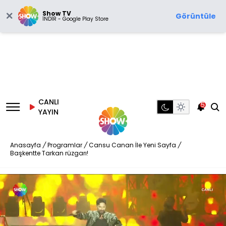
Show TV
Görüntüle
İNDİR - Google Play Store
CANLI
5
YAYIN
Anasayfa
/
Programlar
/
Cansu Canan İle Yeni Sayfa
/
Başkentte Tarkan rüzgarı!