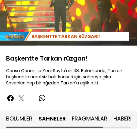
Yüklendi
:
28.29%
Sesi
Oynatma
480P
Aç
Hızı
Başkentte Tarkan rüzgarı!
Cansu Canan ile Yeni Sayfa'nın 38. Bölümünde; Tarkan
başkennte ücretsiz halk konseri için sahneye çıktı.
Sevenleri hep bir ağızdan Tarkan'a eşlik etti.
BÖLÜMLER
SAHNELER
FRAGMANLAR
HABERLE