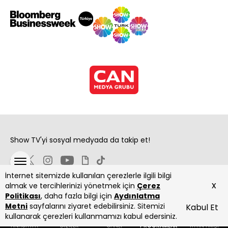
Show TV'yi sosyal medyada da takip et!
İnternet sitemizde kullanılan çerezlerle ilgili bilgi
x
almak ve tercihlerinizi yönetmek için
Çerez
Politikası
, daha fazla bilgi için
Aydınlatma
Metni
sayfalarını ziyaret edebilirsiniz. Sitemizi
Kabul Et
Copyright 2026 Show Televizyon Yayıncılık A.Ş.
kullanarak çerezleri kullanmamızı kabul edersiniz.
ANASAYFA
DİZİLER
CANLI
PROGRAMLAR
YAYIN AKIŞI