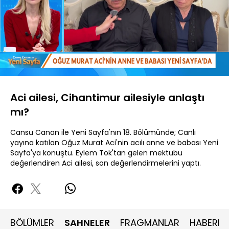
Yüklendi
:
15.61%
Sesi
Oynatma
480P
Aç
Hızı
Aci ailesi, Cihantimur ailesiyle anlaştı
mı?
Cansu Canan ile Yeni Sayfa'nın 18. Bölümünde; Canlı
yayına katılan Oğuz Murat Aci'nin acılı anne ve babası Yeni
Sayfa'ya konuştu. Eylem Tok'tan gelen mektubu
değerlendiren Aci ailesi, son değerlendirmelerini yaptı.
BÖLÜMLER
SAHNELER
FRAGMANLAR
HABERLE