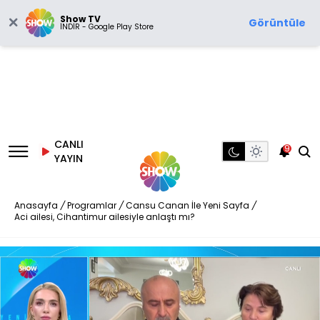
Show TV
Görüntüle
İNDİR - Google Play Store
CANLI
9
YAYIN
Anasayfa
/
Programlar
/
Cansu Canan İle Yeni Sayfa
/
Aci ailesi, Cihantimur ailesiyle anlaştı mı?