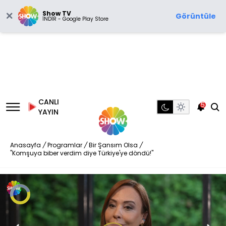
Show TV
Görüntüle
İNDİR - Google Play Store
CANLI
5
YAYIN
Anasayfa
/
Programlar
/
Bir Şansım Olsa
/
"Komşuya biber verdim diye Türkiye'ye döndü!"