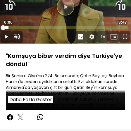
Süre
0:00
Topla
3:47
Yüklendi
:
4.48%
Süre
1x
Duraklat
Sesi
Oynatma
Mini
Ta
Aç
Hızı
oynatıcı
Ek
"Komşuya biber verdim diye Türkiye'ye
döndü!"
Bir Şansım Olsa'nın 224. Bölümünde; Çetin Bey, eşi Beyhan
Hanım'la neden ayrıldıklarını anlattı. Evli oldukları sürede
Almanya'da yaşayan çift bir gün Çetin Bey'in komşuya
biber vermesi Beyhan Hanım'ın Türkiye'ye dönmesine
neden olmuş. Çetin Bey, komşunun durumu zordaydı o
Daha Fazla Göster
yüzden verdiğini söylerken Beyhan Hanım'ın ise bir inat
uğruna 40 yıl onu terk ettiğini anlattıı.