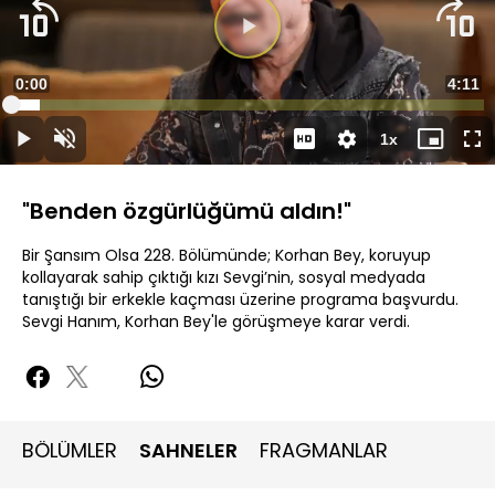
Videoyu
Oynat
Süre
0:00
Topla
4:11
Yüklendi
:
6.04%
Süre
1x
Oynat
Sesi
Oynatma
Mini
Ta
Aç
Hızı
oynatıcı
Ek
"Benden özgürlüğümü aldın!"
Bir Şansım Olsa 228. Bölümünde; Korhan Bey, koruyup
kollayarak sahip çıktığı kızı Sevgi’nin, sosyal medyada
tanıştığı bir erkekle kaçması üzerine programa başvurdu.
Sevgi Hanım, Korhan Bey'le görüşmeye karar verdi.
BÖLÜMLER
SAHNELER
FRAGMANLAR