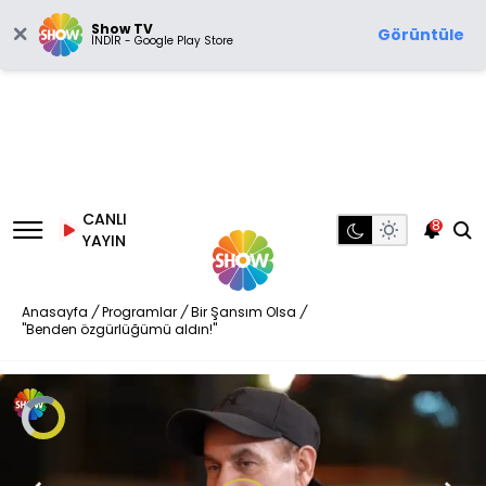
Show TV
Görüntüle
İNDİR - Google Play Store
CANLI
8
YAYIN
Anasayfa
/
Programlar
/
Bir Şansım Olsa
/
"Benden özgürlüğümü aldın!"
Video
Oynatıcısı
yükleniyor.