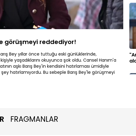
Oynatma
Hızı
le görüşmeyi reddediyor!
rış Bey yıllar önce tuttuğu eski günlüklerinde,
"A
r kişiyle yaşadıklarını okuyunca şok oldu. Cansel Hanım'a
al
tının aşkı Barış Bey'in kendisini hatırlaması ümidiyle
r şey hatırlamıyordu. Bu sebeple Barış Bey'le görüşmeyi
R
FRAGMANLAR
Ya
ar