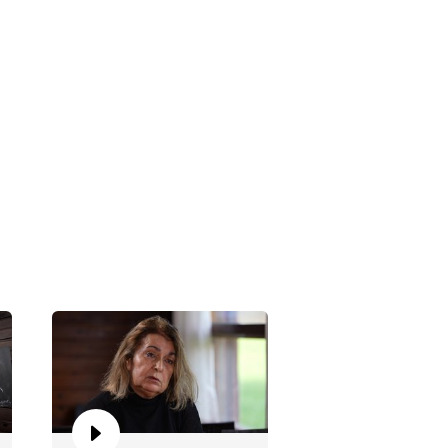
şim tarafından bakımevine
rk edildim!"
evgilimin son kez nefes alışını
ydum!"