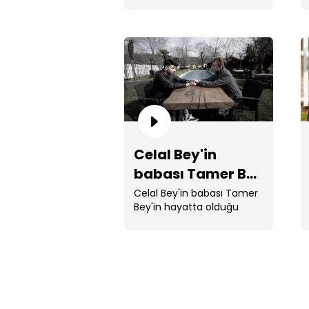
Celal Bey'in
babası Tamer Bey
hayatta!
Celal Bey'in babası Tamer
Bey'in hayatta olduğu
ortaya çıktı.