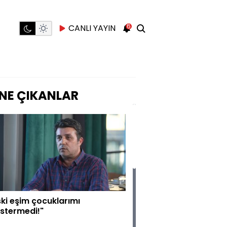
6
CANLI YAYIN
NE ÇIKANLAR
ski eşim çocuklarımı
stermedi!"