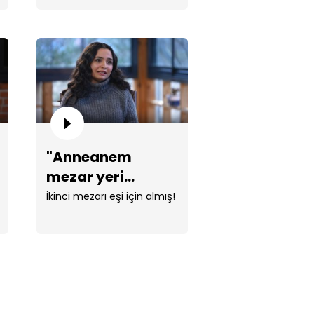
z yaşlarını tutamadı!
"Anneanem
abamın yaşadığını
şünüyorum!"
mezar yeri
alabilmek için
İkinci mezarı eşi için almış!
para biriktirmiş!"