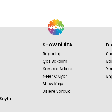
SHOW DİJİTAL
Dİ
Röportaj
Sho
Çöz Bakalım
Ba
Kamera Arkası
Ye
Neler Oluyor
Eng
Show Kuşu
Sizlere Sorduk
 Sayfa