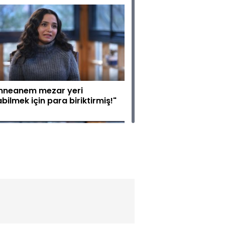
nneanem mezar yeri
abilmek için para biriktirmiş!"
saklı madde kullandık ve
kadaşım hayatını kaybetti!