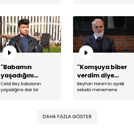
anlattı.
söyledi.
gö
"Babamın
"Komşuya biber
"B
dü
yaşadığını
verdim diye
düşünüyorum!"
Türkiye'ye
Celal Bey babasının
Beyhan Hanım'ın ayrılık
yaşadığına dair bir
sebebi menemene
döndü!"
umudun peşine düştü.
koyulacak bir biber!
DAHA FAZLA GÖSTER