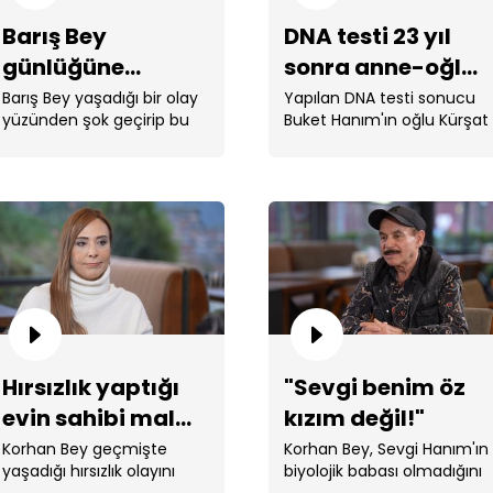
Barış Bey
DNA testi 23 yıl
günlüğüne
sonra anne-oğlu
yazdığı Cansel
kavuşturdu!
Barış Bey yaşadığı bir olay
Yapılan DNA testi sonucu
yüzünden şok geçirip bu
Buket Hanım'ın oğlu Kürşat
Hanım'ı neden
şok sebebiyle yaşadıklarını
Bey çıktı.
hatırlamıyor?
hatırlayamıyordu. ...
9 
af
Hırsızlık yaptığı
"Sevgi benim öz
evin sahibi mal
kızım değil!"
varlığını bıraktı!
Korhan Bey geçmişte
Korhan Bey, Sevgi Hanım'ın
yaşadığı hırsızlık olayını
biyolojik babası olmadığını
Ah