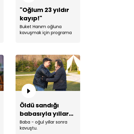
"Oğlum 23 yıldır
kayıp!"
Buket Hanım oğluna
kavuşmak için programa
başvurdu.
yıldır görmediği babasını
fetmedi!
Öldü sandığı
babasıyla yıllar
sonra kavuştu!
Baba - oğul yıllar sonra
kavuştu.
u Sungur, gerçekler karşısında