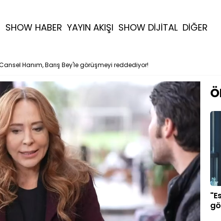
R
SHOW HABER
YAYIN AKIŞI
SHOW DİJİTAL
DİĞER
Cansel Hanım, Barış Bey'le görüşmeyi reddediyor!
Ö
"E
gö