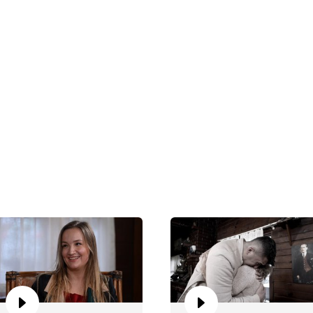
"E
te
"S
du