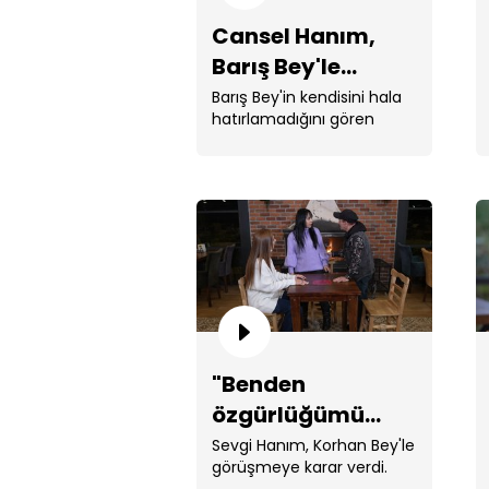
Cansel Hanım,
Barış Bey'le
görüşmeyi
Barış Bey'in kendisini hala
hatırlamadığını gören
reddediyor!
Cansel Hanım görüşmek
istemediğini söyledi. ...
"Benden
özgürlüğümü
aldın!"
Sevgi Hanım, Korhan Bey'le
görüşmeye karar verdi.