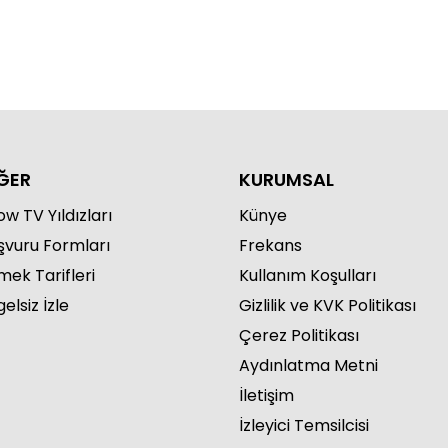
ĞER
KURUMSAL
w TV Yıldızları
Künye
şvuru Formları
Frekans
mek Tarifleri
Kullanım Koşulları
elsiz İzle
Gizlilik ve KVK Politikası
Çerez Politikası
Aydınlatma Metni
İletişim
İzleyici Temsilcisi