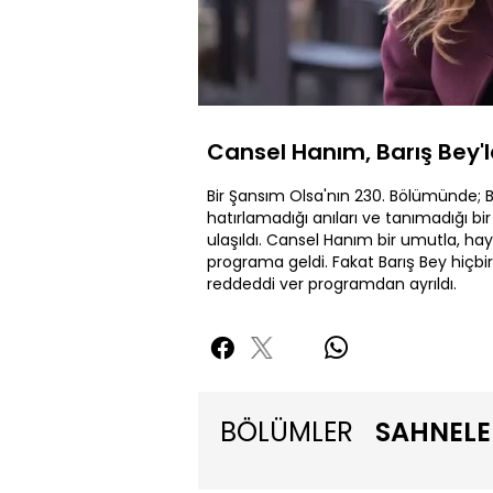
Yüklendi
:
15.53%
Sessiz
Cansel Hanım, Barış Bey'
Bir Şansım Olsa'nın 230. Bölümünde; Ba
hatırlamadığı anıları ve tanımadığı bi
ulaşıldı. Cansel Hanım bir umutla, haya
programa geldi. Fakat Barış Bey hiçbi
reddeddi ver programdan ayrıldı.
BÖLÜMLER
SAHNELE