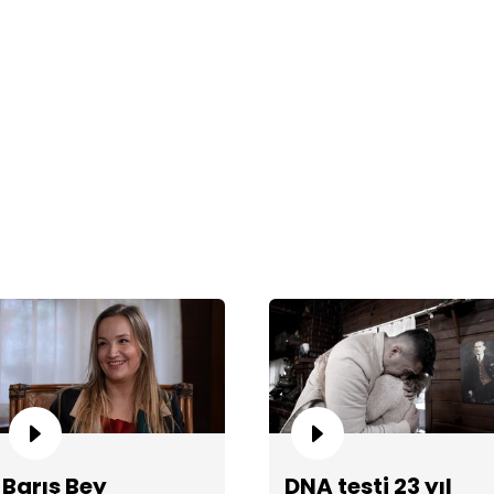
pe
9 
af
Barış Bey
DNA testi 23 yıl
Ca