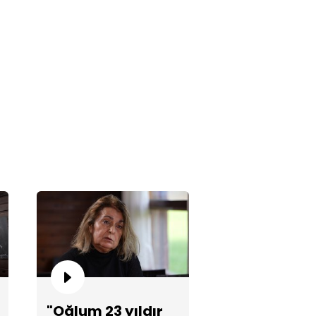
şini bırak dedim!"
yıldır görmediği babasını
fetmedi!
"Oğlum 23 yıldır
nsel Hanım, Barış Bey'le