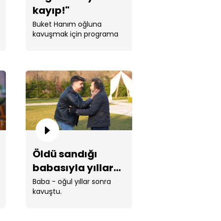
kayıp!"
rüşmeyi reddediyor!
Buket Hanım oğluna
kavuşmak için programa
başvurdu.
lem Hanım ve İshak Bey'in
ygusal yüzleşmesi...
Öldü sandığı
babasıyla yıllar
sonra kavuştu!
Baba - oğul yıllar sonra
kavuştu.