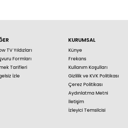
ĞER
KURUMSAL
w TV Yıldızları
Künye
şvuru Formları
Frekans
mek Tarifleri
Kullanım Koşulları
elsiz İzle
Gizlilik ve KVK Politikası
Çerez Politikası
Aydınlatma Metni
İletişim
İzleyici Temsilcisi