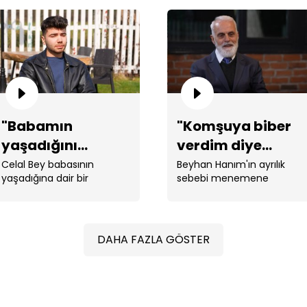
"S
"Babamın
"Komşuya biber
yaşadığını
verdim diye
İç
düşünüyorum!"
Türkiye'ye
Celal Bey babasının
Beyhan Hanım'ın ayrılık
yü
yaşadığına dair bir
sebebi menemene
döndü!"
umudun peşine düştü.
koyulacak bir biber!
DAHA FAZLA GÖSTER