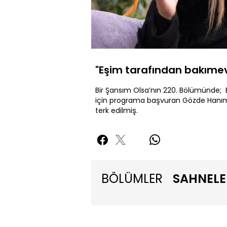
Yüklendi
:
25.54%
Sesi
Aç
"Eşim tarafından bakımev
Bir Şansım Olsa’nın 220. Bölümünde; E
için programa başvuran Gözde Hanım,
terk edilmiş.
BÖLÜMLER
SAHNELE