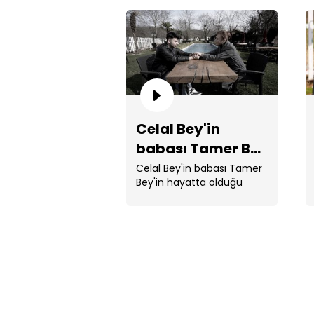
Celal Bey'in
babası Tamer Bey
hayatta!
Celal Bey'in babası Tamer
Bey'in hayatta olduğu
ortaya çıktı.