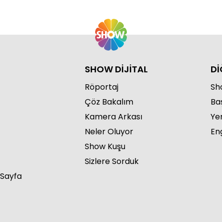
SHOW DİJİTAL
Dİ
Röportaj
Sho
Çöz Bakalım
Ba
Kamera Arkası
Ye
Neler Oluyor
Eng
Show Kuşu
Sizlere Sorduk
 Sayfa