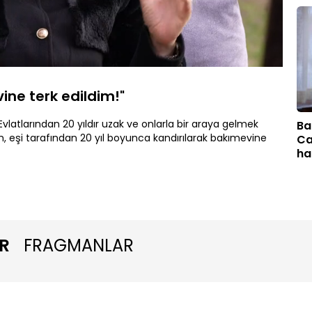
Oynatma
Hızı
ine terk edildim!"
vlatlarından 20 yıldır uzak ve onlarla bir araya gelmek
Ba
 eşi tarafından 20 yıl boyunca kandırılarak bakımevine
Ca
ha
R
FRAGMANLAR
"K