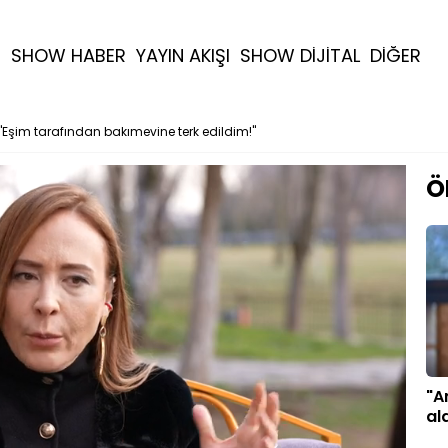
R
SHOW HABER
YAYIN AKIŞI
SHOW DİJİTAL
DİĞER
"Eşim tarafından bakımevine terk edildim!"
Ö
"A
al