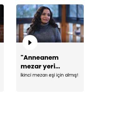
evgi benim öz kızım değil!"
"Anneanem
mezar yeri
erisinde "Halime" yazan
alabilmek için
İkinci mezarı eşi için almış!
züğün hikayesi...
para biriktirmiş!"