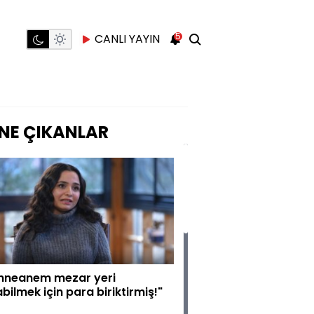
5
CANLI YAYIN
NE ÇIKANLAR
nneanem mezar yeri
abilmek için para biriktirmiş!"