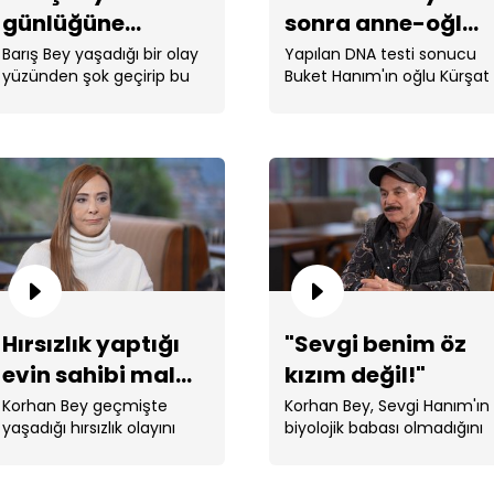
günlüğüne
sonra anne-oğlu
gö
yazdığı Cansel
kavuşturdu!
Barış Bey yaşadığı bir olay
Yapılan DNA testi sonucu
yüzünden şok geçirip bu
Buket Hanım'ın oğlu Kürşat
Hanım'ı neden
şok sebebiyle yaşadıklarını
Bey çıktı.
hatırlamıyor?
hatırlayamıyordu. ...
Öz
du
Hırsızlık yaptığı
"Sevgi benim öz
evin sahibi mal
kızım değil!"
varlığını bıraktı!
Korhan Bey geçmişte
Korhan Bey, Sevgi Hanım'ın
yaşadığı hırsızlık olayını
biyolojik babası olmadığını
anlattı.
söyledi.