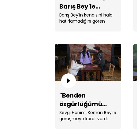
Barış Bey'le
görüşmeyi
Barış Bey'in kendisini hala
hatırlamadığını gören
reddediyor!
Cansel Hanım görüşmek
istemediğini söyledi. ...
"Benden
özgürlüğümü
aldın!"
Sevgi Hanım, Korhan Bey'le
görüşmeye karar verdi.