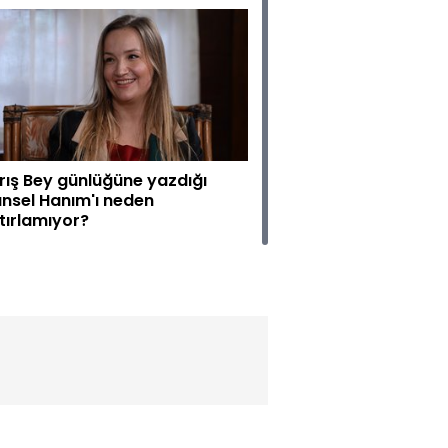
rış Bey günlüğüne yazdığı
nsel Hanım'ı neden
tırlamıyor?
ardeşimle ya evlen ya da onun