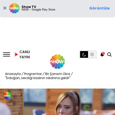
Show TV
Görüntüle
İNDİR - Google Play Store
CANLI
5
YAYIN
Anasayfa
/
Programlar
/
Bir Şansım Olsa
/
"Erdoğan, sevdiği kadının nikahına geldi!"