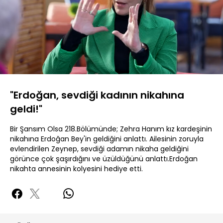
Yüklendi
:
15.91%
Sesi
Oynatma
Aç
Hızı
"Erdoğan, sevdiği kadının nikahına
geldi!"
Bir Şansım Olsa 218.Bölümünde; Zehra Hanım kız kardeşinin
nikahına Erdoğan Bey'in geldiğini anlattı. Ailesinin zoruyla
evlendirilen Zeynep, sevdiği adamın nikaha geldiğini
görünce çok şaşırdığını ve üzüldüğünü anlattı.Erdoğan
nikahta annesinin kolyesini hediye etti.