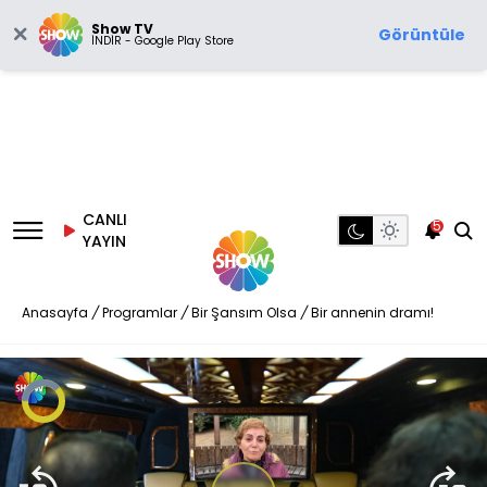
Show TV
Görüntüle
İNDİR - Google Play Store
CANLI
5
YAYIN
Anasayfa
/
Programlar
/
Bir Şansım Olsa
/
Bir annenin dramı!
Video
Oynatıcısı
yükleniyor.