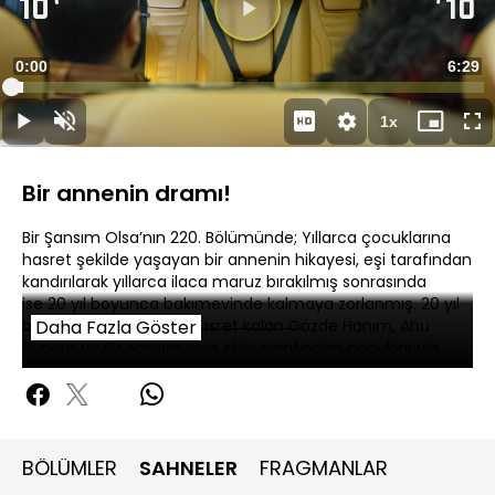
Videoyu
Oynat
Süre
0:00
Topla
6:29
Yüklendi
:
2.59%
Süre
1x
Oynat
Sesi
Oynatma
Mini
Ta
Aç
Hızı
oynatıcı
Ek
Bir annenin dramı!
Bir Şansım Olsa’nın 220. Bölümünde; Yıllarca çocuklarına
hasret şekilde yaşayan bir annenin hikayesi, eşi tarafından
kandırılarak yıllarca ilaca maruz bırakılmış sonrasında
ise 20 yıl boyunca bakımevinde kalmaya zorlanmış. 20 yıl
boyunca çocuklarına hasret kalan Gözde Hanım, Ahu
Daha Fazla Göster
Sungur ve Bir şansım olsa ekibi tarafından çocuklarıyla
kavuşturuldu.
BÖLÜMLER
SAHNELER
FRAGMANLAR