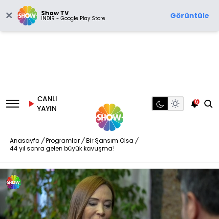
Show TV
Görüntüle
İNDİR - Google Play Store
CANLI
6
YAYIN
Anasayfa
/
Programlar
/
Bir Şansım Olsa
/
44 yıl sonra gelen büyük kavuşma!