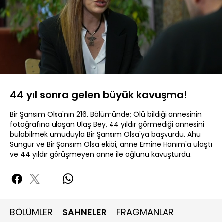
Yüklendi
:
14.59%
Sesi
Oynatma
Aç
Hızı
44 yıl sonra gelen büyük kavuşma!
Bir Şansım Olsa'nın 216. Bölümünde; Ölü bildiği annesinin
fotoğrafına ulaşan Ulaş Bey, 44 yıldır görmediği annesini
bulabilmek umuduyla Bir Şansım Olsa'ya başvurdu. Ahu
Sungur ve Bir Şansım Olsa ekibi, anne Emine Hanım'a ulaştı
ve 44 yıldır görüşmeyen anne ile oğlunu kavuşturdu.
BÖLÜMLER
SAHNELER
FRAGMANLAR