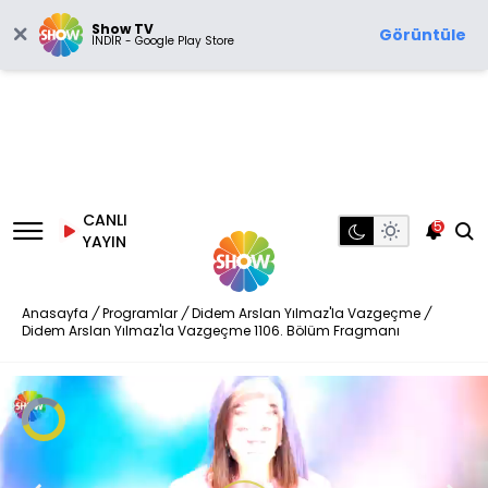
Show TV
Görüntüle
İNDİR - Google Play Store
CANLI
5
YAYIN
Anasayfa
/
Programlar
/
Didem Arslan Yılmaz'la Vazgeçme
/
Didem Arslan Yılmaz'la Vazgeçme 1106. Bölüm Fragmanı
Video
Oynatıcısı
yükleniyor.