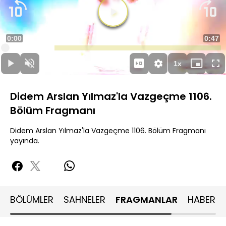
Videoyu
Oynat
Süre
0:00
Topla
0:47
Yüklendi
:
22.95%
Süre
1x
Oynat
Sesi
Oynatma
Mini
Ta
Aç
Hızı
oynatıcı
Ek
Didem Arslan Yılmaz'la Vazgeçme 1106.
Bölüm Fragmanı
Didem Arslan Yılmaz'la Vazgeçme 1106. Bölüm Fragmanı
yayında.
BÖLÜMLER
SAHNELER
FRAGMANLAR
HABERLE