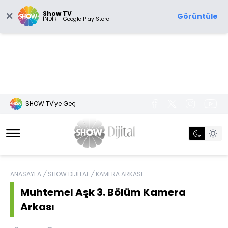
Show TV
Görüntüle
İNDİR - Google Play Store
SHOW TV'ye Geç
ANASAYFA
/
SHOW DİJİTAL
/
KAMERA ARKASI
Muhtemel Aşk 3. Bölüm Kamera
Arkası