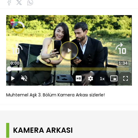
Süre
0:00
Toplam
1:34
Yüklendi
:
10.49%
Süre
1x
Duraklat
Sesi
Oynatma
Mini
Tam
Aç
Hızı
oynatıcı
Ekran
Muhtemel Aşk 3. Bölüm Kamera Arkası sizlerle!
KAMERA ARKASI