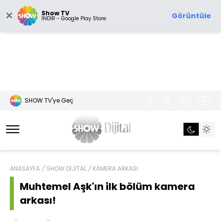
Show TV
Görüntüle
İNDİR - Google Play Store
SHOW TV'ye Geç
ANASAYFA
/
SHOW DİJİTAL
/
KAMERA ARKASI
Muhtemel Aşk'ın ilk bölüm kamera
arkası!