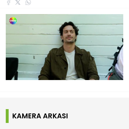
Yüklendi
:
48.96%
Sesi
Oynatma
480P
Aç
Hızı
KAMERA ARKASI