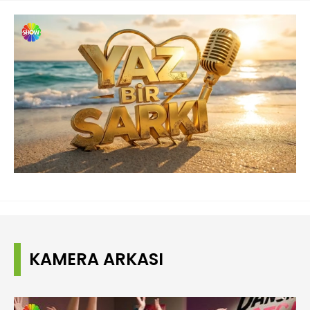
Yüklendi
:
100.00%
Sesi
Oynatma
480P
Aç
Hızı
KAMERA ARKASI