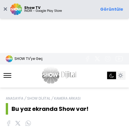
Show TV
Görüntüle
İNDİR - Google Play Store
SHOW TV'ye Geç
ANASAYFA
/
SHOW DİJİTAL
/
KAMERA ARKASI
Bu yaz ekranda Show var!