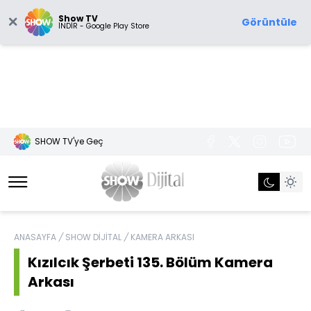
Show TV
Görüntüle
İNDİR - Google Play Store
SHOW TV'ye Geç
ANASAYFA
/
SHOW DİJİTAL
/
KAMERA ARKASI
Kızılcık Şerbeti 135. Bölüm Kamera
Arkası