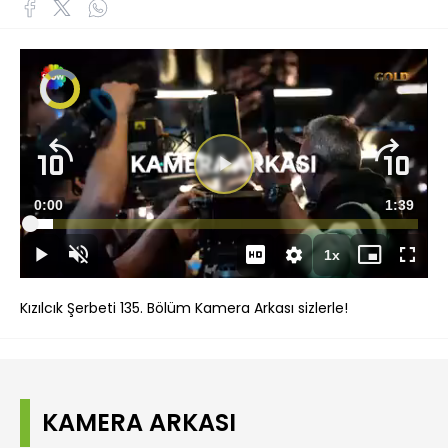
Süre
0:00
Toplam
1:39
Yüklendi
:
6.00%
Süre
1x
Duraklat
Sesi
Oynatma
Mini
Tam
Aç
Hızı
oynatıcı
Ekran
Kızılcık Şerbeti 135. Bölüm Kamera Arkası sizlerle!
KAMERA ARKASI