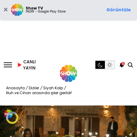
Show TV
Görüntüle
İNDİR - Google Play Store
CANLI
5
YAYIN
Anasayfa
/
Diziler
/
Siyah Kalp
/
Nuh ve Cihan arasında ipler gerildi!
Video
Oynatıcısı
yükleniyor.