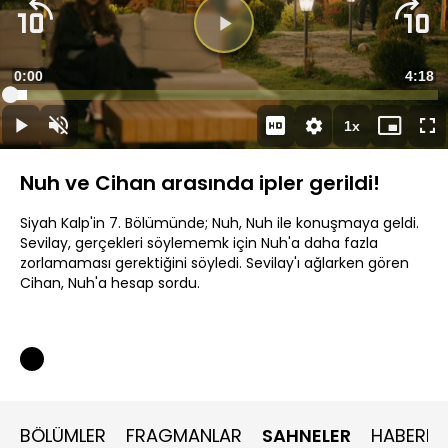
Videoyu
Oynat
Süre
0:00
Topla
4:18
Yüklendi
:
4.05%
Süre
1x
Oynat
Sesi
Oynatma
Mini
Ta
Aç
Hızı
oynatıcı
Ek
Nuh ve Cihan arasında ipler gerildi!
Siyah Kalp'in 7. Bölümünde; Nuh, Nuh ile konuşmaya geldi.
Sevilay, gerçekleri söylememk için Nuh'a daha fazla
zorlamaması gerektiğini söyledi. Sevilay'ı ağlarken gören
Cihan, Nuh'a hesap sordu.
BÖLÜMLER
FRAGMANLAR
SAHNELER
HABERLE