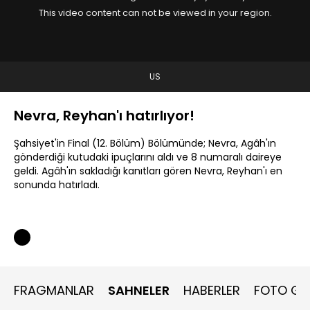
This video content can not be viewed in your region.
US
Nevra, Reyhan'ı hatırlıyor!
Şahsiyet'in Final (12. Bölüm) Bölümünde; Nevra, Agâh'ın
gönderdiği kutudaki ipuçlarını aldı ve 8 numaralı daireye
geldi. Agâh'ın sakladığı kanıtları gören Nevra, Reyhan'ı en
sonunda hatırladı.
FRAGMANLAR
SAHNELER
HABERLER
FOTO GAL