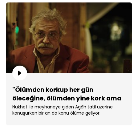
"Ölümden korkup her gün
öleceğine, ölümden yine kork ama
her gün yaşa…"
Nükhet ile meyhaneye giden Agâh tatil üzerine
konuşurken bir an da konu ölüme geliyor.