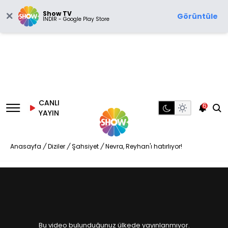
Show TV
Görüntüle
İNDİR - Google Play Store
CANLI
6
YAYIN
Anasayfa
/
Diziler
/
Şahsiyet
/
Nevra, Reyhan'ı hatırlıyor!
Bu video bulunduğunuz ülkede yayınlanmıyor.