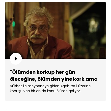
"Ölümden korkup her gün
öleceğine, ölümden yine kork ama
her gün yaşa…"
Nükhet ile meyhaneye giden Agâh tatil üzerine
konuşurken bir an da konu ölüme geliyor.