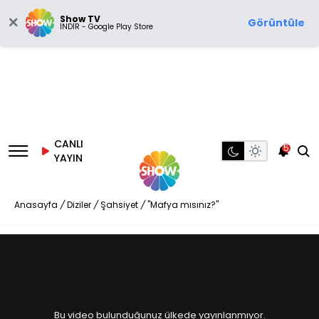
Show TV
Görüntüle
İNDİR - Google Play Store
CANLI
5
YAYIN
Anasayfa
/
Diziler
/
Şahsiyet
/
"Mafya mısınız?"
Bu video bulunduğunuz ülkede yayınlanmıyor.