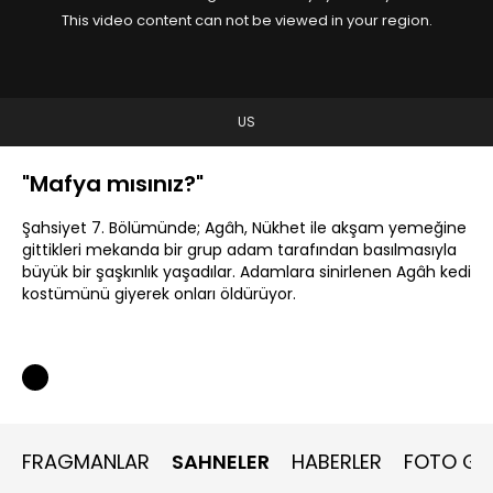
This video content can not be viewed in your region.
US
"Mafya mısınız?"
Şahsiyet 7. Bölümünde; Agâh, Nükhet ile akşam yemeğine
gittikleri mekanda bir grup adam tarafından basılmasıyla
büyük bir şaşkınlık yaşadılar. Adamlara sinirlenen Agâh kedi
kostümünü giyerek onları öldürüyor.
FRAGMANLAR
SAHNELER
HABERLER
FOTO GAL