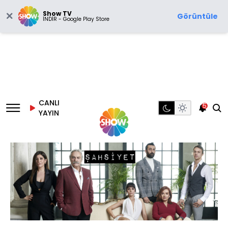
Show TV
Görüntüle
İNDİR - Google Play Store
CANLI
5
YAYIN